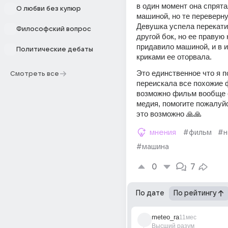
в один момент она спрята
О любви без купюр
машиной, но те перевернул
Девушка успела перекатит
Философский вопрос
другой бок, но ее правую 
придавило машиной, и в ит
Политические дебаты
криками ее оторвала.
Это единственное что я п
Смотреть все
переискала все похожие 
возможно фильм вообще с
медия, помогите пожалуйс
это возможно 🙏🙏
мнения
#фильм
#н
#машина
0
7
По дате
По рейтингу
meteo_ra
11мес
Высший разум