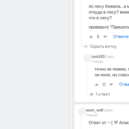
по лесу бежала.. а 
откуда в лесу? може
что в лесу?
проверьте "Пришел
5
Ответи
Скрыть ветку
toriii183
11мес
Ученик
точно не помню, т
ли поле, но спаси
0
Отве
1 ответ
woon_wolf
11мес
Ученик
Ответ от ~ { 💜 Алис