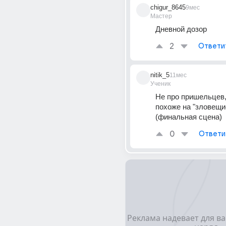
chigur_8645
9мес
Мастер
Дневной дозор
2
Ответи
nitik_5
11мес
Ученик
Не про пришельцев, 
похоже на "зловещи
(финальная сцена)
0
Ответи