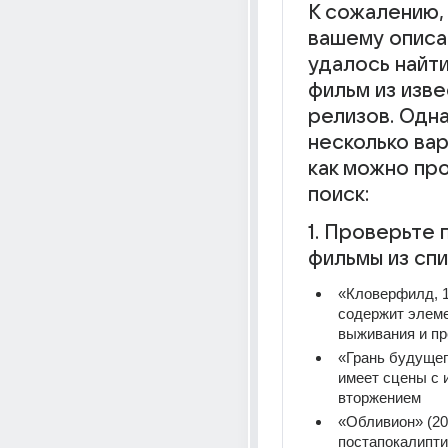
К сожалению, 
вашему описа
удалось найти
фильм из изве
релизов. Одна
несколько вар
как можно пр
поиск:
1. Проверьте 
фильмы из спи
«Кловерфилд, 1
содержит элеме
выживания и п
«Грань будущего
имеет сцены с 
вторжением
«Обливион» (20
постапокалипти