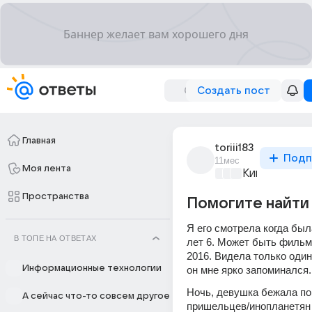
Создать пост
Главная
toriii183
Подп
11мес
Моя лента
Киномания
+4
Пространства
Помогите найти
Я его смотрела когда был
В ТОПЕ НА ОТВЕТАХ
лет 6. Может быть фильм 
2016. Видела только один 
Информационные технологии
он мне ярко запоминался.
Ночь, девушка бежала по 
А сейчас что-то совсем другое
пришельцев/инопланетян 