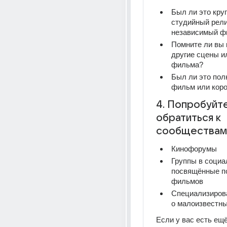
Был ли это кру
студийный рели
независимый ф
Помните ли вы к
другие сцены ил
фильма?
Был ли это пол
фильм или кор
4. Попробуйте
обратиться к 
сообществам
Кинофорумы
Группы в социал
посвящённые по
фильмов
Специализирова
о малоизвестн
Если у вас есть ещё