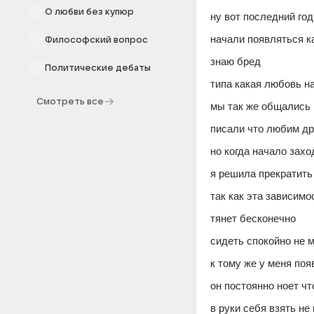
О любви без купюр
ну вот последний год
начали появляться к
Философский вопрос
знаю бред 
Политические дебаты
типа какая любовь на
Смотреть все
мы так же общались 
писали что любим дру
но когда начало зах
я решила прекратить
так как эта зависимо
тянет бесконечно 
сидеть спокойно не 
к тому же у меня поя
он постоянно ноет чт
в руки себя взять не