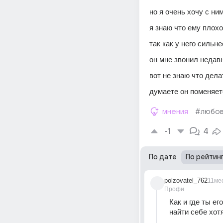
но я очень хочу с ни
я знаю что ему плохо
так как у него сильн
он мне звонил недавн
вот не знаю что дела
думаете он поменяет
мнения
#любо
-1
4
По дате
По рейтин
polzovatel_762
11ме
Профи
Как и где ты е
найти себе хот