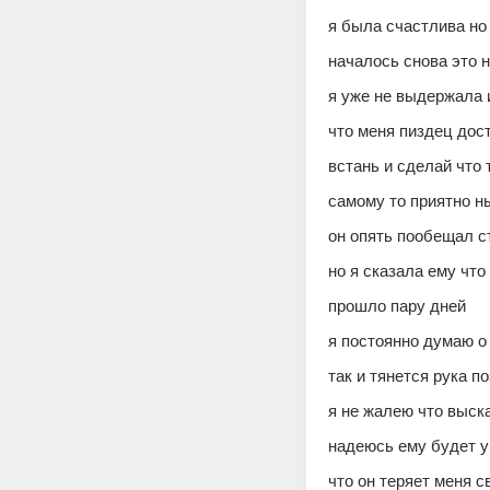
я была счастлива но
началось снова это 
я уже не выдержала 
что меня пиздец дос
встань и сделай что 
самому то приятно ны
он опять пообещал с
но я сказала ему чт
прошло пару дней 
я постоянно думаю о
так и тянется рука п
я не жалею что выск
надеюсь ему будет у
что он теряет меня 