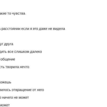
 
акие то чувства
 расстоянии если я его даже не видела
г друга 
одить все слишком далеко 
 общение 
сть творила нечто 
можешь 
вилось отвращение от него
о ничего не может
 может 