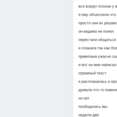
все вокруг плохие у в
я ему объясняла что
просто они их решаю
он видимо не понял
перестали общаться 
я плакала так как бе
привязана ужасно си
и вот он мне написал
огромный текст 
я расплакалась и про
думала что то помен
но нет
пообщались мы 
недели две 