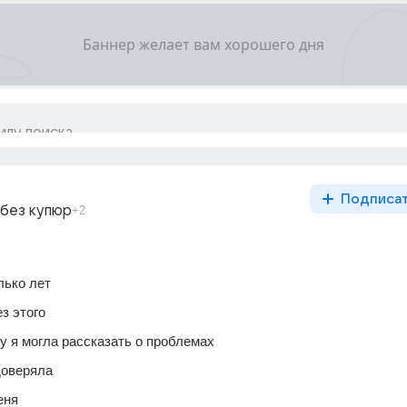
Подписа
 без купюр
+2
ько лет 
з этого 
у я могла рассказать о проблемах
оверяла 
еня 