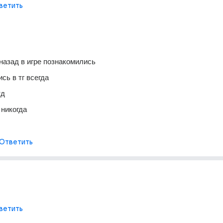
ветить
назад в игре познакомились 
сь в тг всегда 
тд 
никогда 
Ответить
ветить