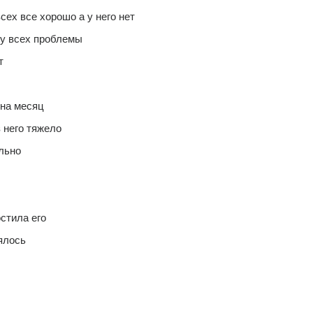
сех все хорошо а у него нет 
 у всех проблемы 
т 
на месяц 
з него тяжело 
льно 
стила его 
ялось 