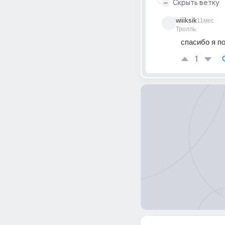
Скрыть ветку
wiiiksik
11мес
Тролль
спасибо я п
1