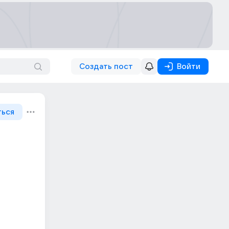
Создать пост
Войти
ться