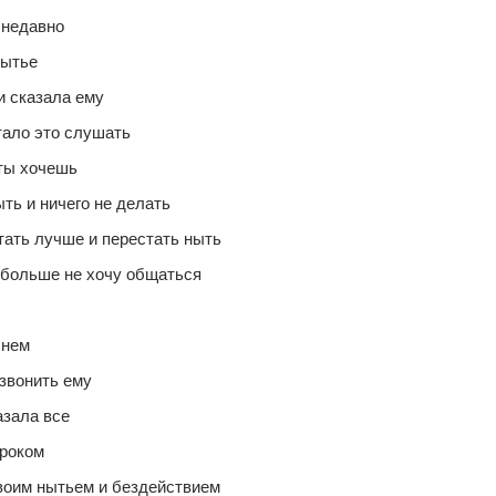
 недавно
нытье 
и сказала ему 
тало это слушать 
ты хочешь 
ть и ничего не делать 
тать лучше и перестать ныть 
о больше не хочу общаться 
 нем 
озвонить ему 
азала все 
роком 
своим нытьем и бездействием 