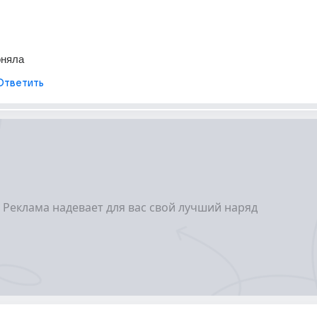
оняла
Ответить