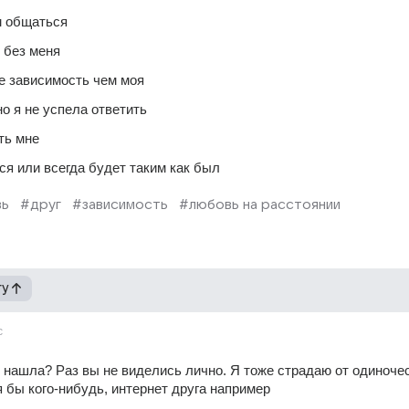
м общаться 
 без меня 
ее зависимость чем моя 
о я не успела ответить 
ть мне 
ся или всегда будет таким как был 
вь
#друг
#зависимость
#любовь на расстоянии
гу
с
го нашла? Раз вы не виделись лично. Я тоже страдаю от одиночес
я бы кого-нибудь, интернет друга например