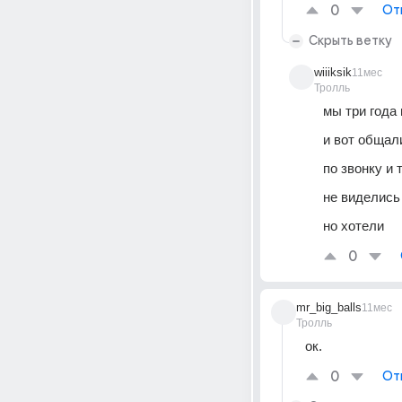
0
От
Скрыть ветку
wiiiksik
11мес
Тролль
мы три года 
и вот общали
по звонку и 
не виделись 
но хотели 
0
mr_big_balls
11мес
Тролль
ок.
0
От