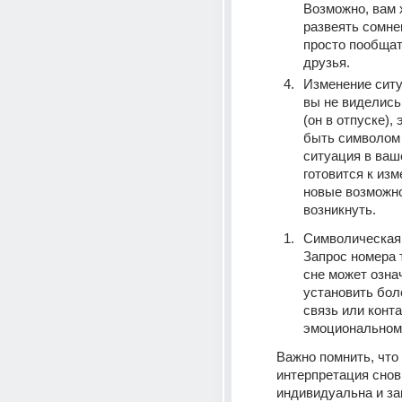
Возможно, вам х
развеять сомнен
просто пообщать
друзья.
Изменение ситу
вы не виделись 
(он в отпуске), 
быть символом т
ситуация в ваше
готовится к изм
новые возможно
возникнуть.
Символическая 
Запрос номера 
сне может озна
установить бол
связь или контак
эмоциональном
Важно помнить, что 
интерпретация снов
индивидуальна и зав