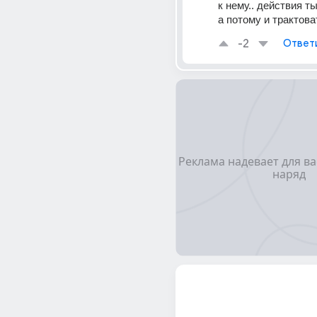
к нему.. действия ты
а потому и трактова
-2
Ответ