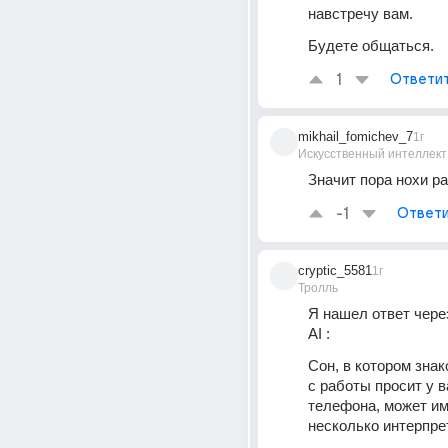
навстречу вам.
Будете общаться.
1
Ответи
mikhail_fomichev_7
1г
Искусственный интеллект
Значит пора нохи ра
-1
Ответи
cryptic_5581
1г
Тролль
Я нашел ответ через
AI :
Сон, в котором зна
с работы просит у в
телефона, может им
несколько интерпре