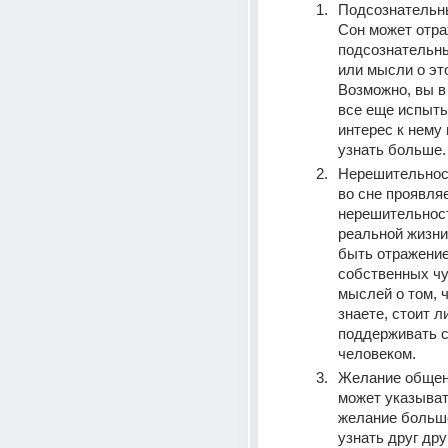
Подсознательны
Сон может отра
подсознательны
или мысли о это
Возможно, вы в
все еще испыты
интерес к нему 
узнать больше.
Нерешительность
во сне проявляе
нерешительность
реальной жизни)
быть отражение
собственных чу
мыслей о том, ч
знаете, стоит ли
поддерживать св
человеком.
Желание общени
может указыват
желание больше
узнать друг дру