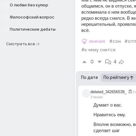
О любви без купюр
общаемся, он в отпуске, я 
вспоминала о нем вообще,
Философский вопрос
редко всегда снился. В жиз
нерешительный, проявлял
Политические дебаты
всё. 
мнения
#сон
#отп
Смотреть все
#к чему снится
0
4
По дате
По рейтингу
deleted_342656539_
1г
Ученик
Думает о вас.
Нравитесь ему.
Вполне возможно, вс
сделает шаг