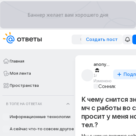
Создать пост
Главная
anonymous
Моя лента
Подп
1г
Изменено
Пространства
Сонник
К чему снится з
В ТОПЕ НА ОТВЕТАХ
мч с работы во 
просит у меня 
Информационные технологии
тел.?
А сейчас что-то совсем другое
Мы с ним не видимся сейч