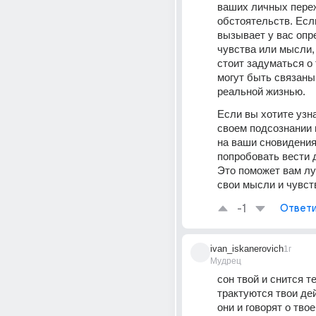
ваших личных переж
обстоятельств. Если
вызывает у вас опр
чувства или мысли, 
стоит задуматься о т
могут быть связаны
реальной жизнью.
Если вы хотите узна
своем подсознании и
на ваши сновидения
попробовать вести д
Это поможет вам лу
свои мысли и чувст
-1
Ответи
ivan_iskanerovich
1г
Мудрец
сон твой и снится те
трактуются твои дей
они и говорят о тво