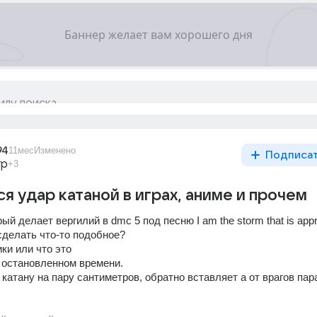
94
11мес
Изменено
Подписа
гр
+3
ся удар катаной в играх, аниме и прочем
ый делает вергилий в dmc 5 под песню I am the storm that is appro
сделать что-то подобное?
ки или что это
 остановленном времени.
 катану на пару сантиметров, обратно вставляет а от врагов пара