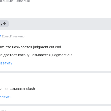
#аниме
#песня
гу
11мес
Изменено
orm это называется judgment cut end 
не достает катану называется judgment cut 
ветить
ычно называют slash
ветить