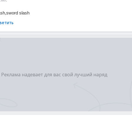
1мес
ash,sword slash
ветить