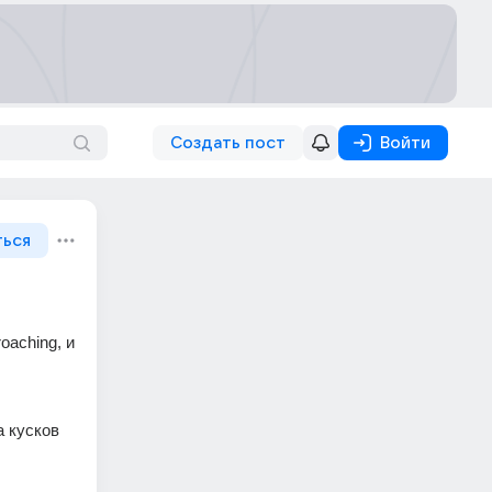
Создать пост
Войти
ться
aching, и 
 кусков 