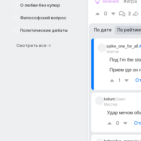
мнения
#игра
О любви без купюр
0
3
Философский вопрос
По дате
По рейтин
Политические дебаты
Смотреть все
spike_one_for_all
Знаток
Под I'm the st
Прием где он 
1
От
kelum
11мес
Мастер
Удар мечом об
0
От