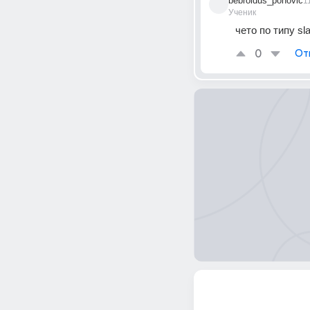
bebroidus_ponovic
1
Ученик
чето по типу sl
0
От