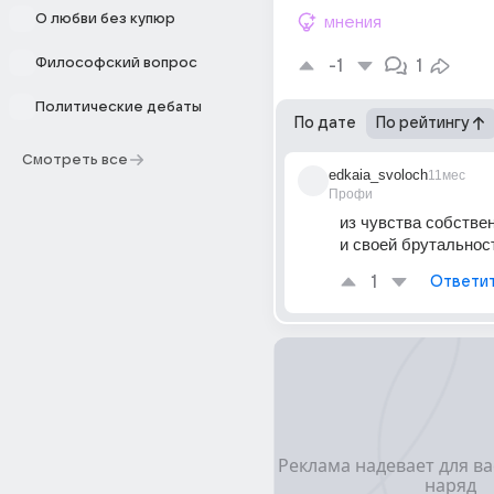
О любви без купюр
мнения
Философский вопрос
-1
1
Политические дебаты
По дате
По рейтингу
Смотреть все
edkaia_svoloch
11мес
Профи
из чувства собствен
и своей брутальнос
1
Ответи