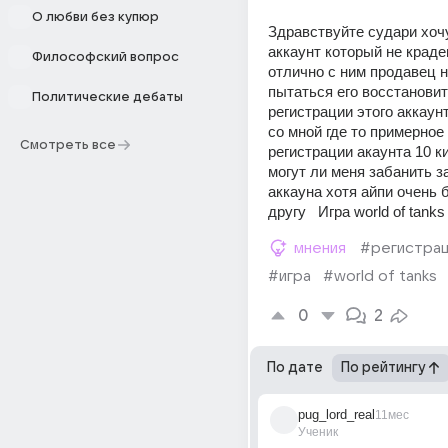
О любви без купюр
Здравствуйте судари хочу
аккаунт который не краде
Философский вопрос
отлично с ним продавец н
пытаться его восстановит
Политические дебаты
регистрации этого аккаунт
со мной где то примерное 
Смотреть все
регистрации акаунта 10 к
могут ли меня забанить за
аккауна хотя айпи очень б
другу   Игра world of tanks 
мнения
#регистра
#игра
#world of tanks
0
2
По дате
По рейтингу
pug_lord_real
11мес
Ученик