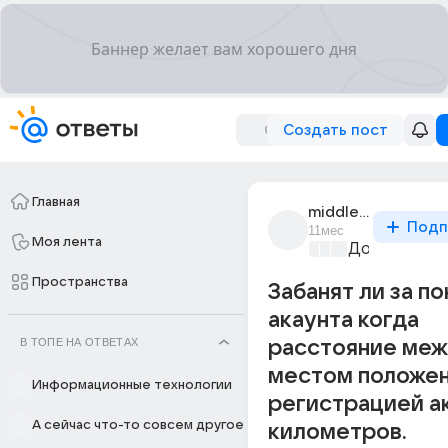
Создать пост
Главная
middle_1503
Подп
11мес
Моя лента
Документы
+
Пространства
Забанят ли за п
акаунта когда
В ТОПЕ НА ОТВЕТАХ
расстояние ме
местом положен
Информационные технологии
регистрацией ак
А сейчас что-то совсем другое
километров.