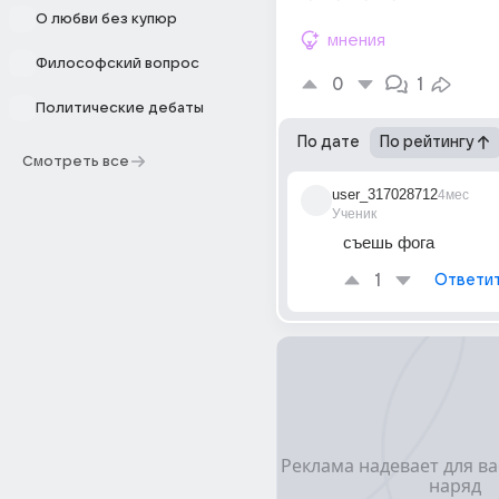
О любви без купюр
мнения
Философский вопрос
0
1
Политические дебаты
По дате
По рейтингу
Смотреть все
user_317028712
4мес
Ученик
съешь фога
1
Ответи