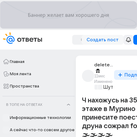
Создать пост
Главная
deleted_320041256_
Моя лента
Подп
11мес
Изменено
Пространства
Шутки за 500
Ч нахожусь на 3
В ТОПЕ НА ОТВЕТАХ
этаже в Мурино
принесите поест
Информационные технологии
друна сожрал fog 
А сейчас что-то совсем другое
🌫️🌫️🌫️🌫️