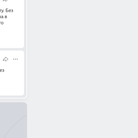
у. Без 
а в 
о 
з 