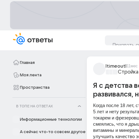
Главная
ltimeoutl
11мес
Стройка
Моя лента
Я с детства 
Пространства
развивался, 
Когда после 18 лет, 
В ТОПЕ НА ОТВЕТАХ
5 лет и нету результ
токарем и фрезеровщ
Информационные технологии
смеялись, что я дры
витамины и минералы 
А сейчас что-то совсем другое
улучшить качество эн