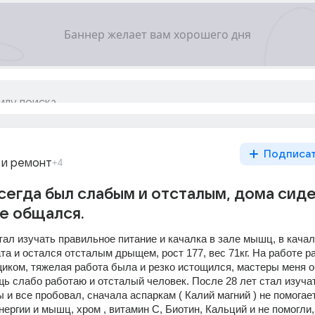
Подписа
 и ремонт
+4
всегда был слабым и отсталым, дома сидел
не общался.
стал изучать правильное питание и качалка в зале мышц, в качал
ата и остался отсталым дрыщем, рост 177, вес 71кг. На работе ра
иком, тяжелая работа была и резко истощился, мастеры меня о
щь слабо работаю и отсталый человек. После 28 лет стал изучат
и все пробовал, сначала аспаркам ( Калий магний ) не помогает
ергии и мышц, хром , витамин С, Биотин, Кальций и не помогли, 