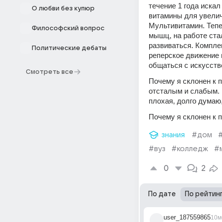
течение 1 года иска
О любви без купюр
витамины для увелич
Мультивитамин. Тепе
Философский вопрос
мышц, на работе стал
развиваться. Комплек
Политические дебаты
реперское движение н
общаться с искусств
Смотреть все
Почему я склонен к п
отсталым и слабым. 
плохая, долго думаю
Почему я склонен к 
знания
#дом
#вуз
#колледж
#
0
2
По дате
По рейтин
user_187559865
10м