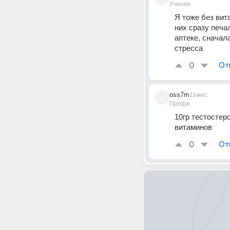
Ученик
Я тоже без вита
них сразу печа
аптеке, сначала
стресса
0
От
oss7m
11мес
Профи
10гр тестостеро
витаминов
0
От