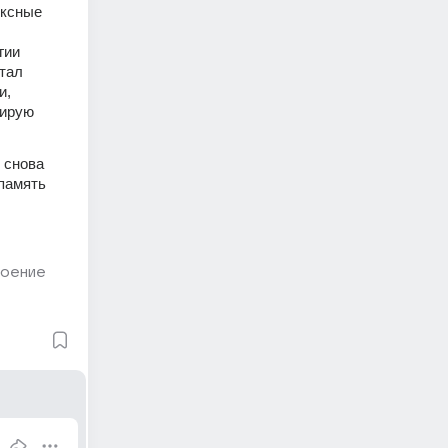
ксные 
ии 
тал 
, 
ирую 
снова 
память 
роение