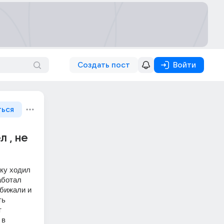
Создать пост
Войти
ться
 , не
ку ходил 
ботал 
бижали и 
ь 
 
в 