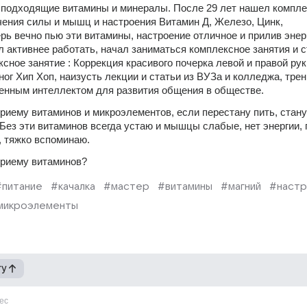
л подходящие витамины и минералы. После 29 лет нашел компле
ения силы и мышц и настроения Витамин Д, Железо, Цинк, 
рь вечно пью эти витамины, настроение отличное и прилив энерг
 активнее работать, начал заниматься комплексное занятия и с
сное занятие : Коррекция красивого почерка левой и правой руки
ог Хип Хоп, наизусть лекции и статьи из ВУЗа и колледжа, трен
енным интеллектом для развития общения в обществе. 
риему витаминов и микроэлементов, если перестану пить, стану 
Без эти витаминов всегда устаю и мышцы слабые, нет энергии, 
, тяжко вспоминаю. 
приему витаминов?
#питание
#качалка
#мастер
#витамины
#магний
#наст
микроэлементы
гу
ес