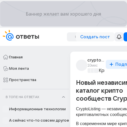
Создать пост
Главная
cryptolisting
Подп
10мес
Моя лента
Криптоброс
Пространства
Новый независ
каталог крипто
В ТОПЕ НА ОТВЕТАХ
сообществ Crypt
CryptoListing — независим
Информационные технологии
криптовалютных сообщес
А сейчас что-то совсем другое
В современном мире крип