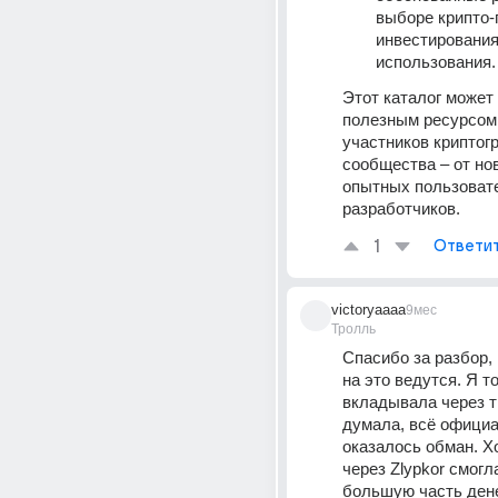
выборе крипто-
инвестирования
использования.
Этот каталог может 
полезным ресурсом 
участников криптогр
сообщества – от нов
опытных пользовате
разработчиков.
1
Ответи
victoryaaaa
9мес
Тролль
Спасибо за разбор, 
на это ведутся. Я то
вкладывала через т
думала, всё официал
оказалось обман. Хо
через Zlypkor смогла
большую часть денег