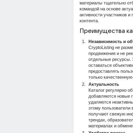
материалы тщательно отб
командой на основе актуа
активности участников и 
контента.
Преимущества ка
Независимость и об
CryptoListing не разм
продвижения и не рек
отдельные ресурсы. Э
оставаться объективн
предоставлять польз
только качественну
Актуальность
Каталог регулярно об
добавляются новые г
удаляются неактивны
этому пользователи в
получают свежую ин
трендах, образовател
материалах и обмене
Удобство поиска