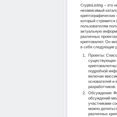
CryptoListing – это н
независимый катало
криптографических 
который стремится 
пользователям полн
актуальную информ
различных проектах
криптовалют. Он мо
в себя следующие 
Проекты: Список
существующих 
криптовалютных
подробной инфо
включая миссию 
основателей и к
разработчиков.
Обсуждения: Фо
обсуждений меж
участниками соо
можно делиться
различных крип