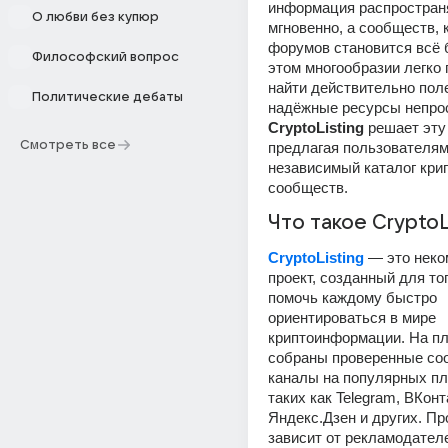
информация распространя
О любви без купюр
мгновенно, а сообществ, к
форумов становится всё 
Философский вопрос
этом многообразии легко п
найти действительно поле
Политические дебаты
CryptoListing
 решает эту
Смотреть все
предлагая пользователям
независимый каталог кри
сообществ.
Что такое CryptoL
CryptoListing
 — это неко
проект, созданный для тог
помочь каждому быстро 
ориентироваться в мире 
криптоинформации. На пл
собраны проверенные соо
каналы на популярных пл
таких как Telegram, ВКонта
Яндекс.Дзен и других. Про
зависит от рекламодателе