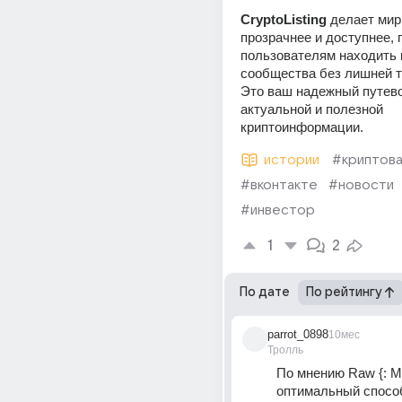
CryptoListing
 делает мир
прозрачнее и доступнее, п
пользователям находить 
сообщества без лишней т
Это ваш надежный путево
актуальной и полезной 
криптоинформации.
истории
#криптов
#вконтакте
#новости
#инвестор
1
2
По дате
По рейтингу
parrot_0898
10мес
Тролль
По мнению Raw {: Min
оптимальный спосо