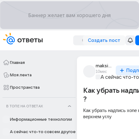
Создать пост
Главная
maksim_bokov_269
Подп
10мес
Моя лента
А сейчас что-т
Пространства
Как убрать надп
?
В ТОПЕ НА ОТВЕТАХ
Как убрать надпись xone 
верхнем углу 
Информационные технологии
А сейчас что-то совсем другое