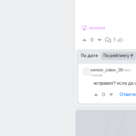
мнения
0
1
По дате
По рейтингу
semion_zubov_29
5мес
Ученик
исправил? если да 
0
Ответи