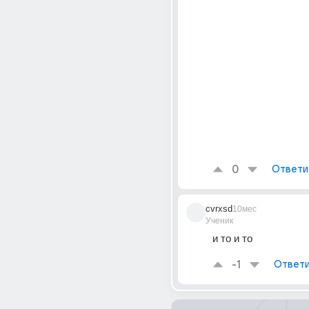
0
Ответи
cvrxsd
10мес
Ученик
и то и то
-1
Ответи