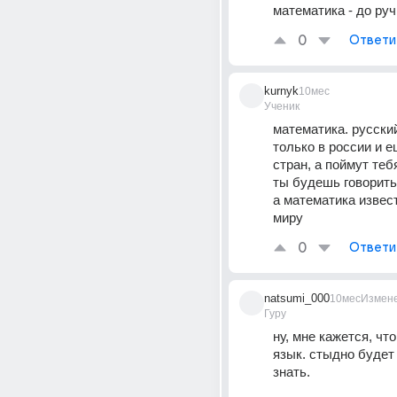
математика - до руч
0
Ответи
kurnyk
10мес
Ученик
математика. русский
только в россии и е
стран, а поймут теб
ты будешь говорить
а математика извест
миру
0
Ответи
natsumi_000
10мес
Измен
Гуру
ну, мне кажется, что
язык. стыдно будет 
знать. 