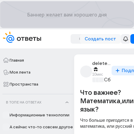
Создать пост
Главная
deleted_342708391_
Подп
Моя лента
10мес
Сборная До
Пространства
Что важнее?
Математика,или
В ТОПЕ НА ОТВЕТАХ
язык?
Информационные технологии
Что больше пригодится в
математика, или русский 
А сейчас что-то совсем другое