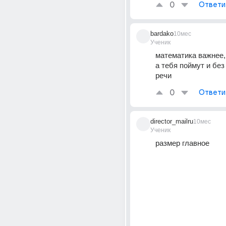
0
Ответи
bardako
10мес
Ученик
математика важнее, 
а тебя поймут и без
речи
0
Ответи
director_mailru
10мес
Ученик
размер главное