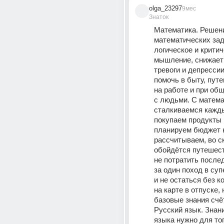
olga_23297
9мес
Знаток
Математика. Решени
математических зад
логическое и критич
мышление, снижает
тревоги и депрессии
помочь в быту, путе
на работе и при общ
с людьми. С матема
сталкиваемся кажды
покупаем продукты в
планируем бюджет н
рассчитываем, во ск
обойдётся путешест
не потратить послед
за один поход в суп
и не остаться без ко
на карте в отпуске, 
базовые знания счё
Русский язык. Знани
языка нужно для тог