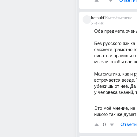
1
Ответи
katsuki1
9мес
Изменено
Ученик
Оба предмета очень
Без русского языка 
сможете грамотно го
писать и правильно 
мысли, чтобы вас п
Математика, как и р
встречается везде. 
убежишь от неё. Да
у человека знаний, 
Это моё мнение, не
никого так же думат
0
Ответи