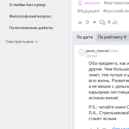
мнения
#математи
О любви без купюр
#будущее
#русский яз
Философский вопрос
0
9
Политические дебаты
По дате
По рейтингу
Смотреть все
jason_mercier
10мес
Оракул
Оба предмета, как и
другие. Чем больше
знает, тем лучше и 
всю жизнь. Развитие 
а не мешок с деньга
карьерная лестница,
испокон веков!
P.S.: читайте книги 
Л.А., Стрельниковой 
станет ясным.