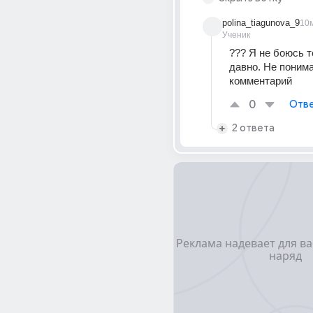
polina_tiagunova_9
10
Ученик
??? Я не боюсь т
давно. Не понима
комментарий 
0
Отве
2 ответа