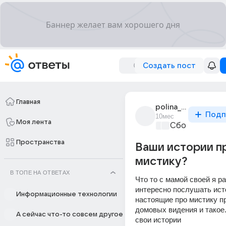
Создать пост
Главная
polina_tiagunova_9
Подп
10мес
Моя лента
Сборная Дом
Пространства
Ваши истории п
мистику?
В ТОПЕ НА ОТВЕТАХ
Что то с мамой своей я ра
интересно послушать исто
Информационные технологии
настоящие про мистику пр
домовых видения и такое.
А сейчас что-то совсем другое
свои истории 