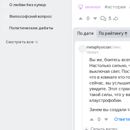
О любви без купюр
мнения
#история
Философский вопрос
0
5
Политические дебаты
По дате
По рейтингу
Смотреть все
metaphysician
10мес
Оракул
Вы же, боитесь всего
Настолько сильно, ч
выключая свет. Пост
что в комнате кто-то 
сейчас, вы услышит
увидите. Этот страх,
такой силы, что у ва
клаустрофобии.
Зачем вы создали т
0
Ответи
Скрыть ветку