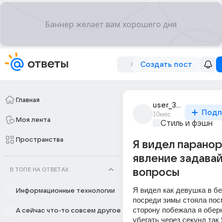
Создать пост
Главная
user_320043109
Подп
10мес
Моя лента
Стиль и фэшн
Пространства
Я видел парано
явление задава
В ТОПЕ НА ОТВЕТАХ
вопросы
Я видел как девушка в бе
Информационные технологии
посреди зимы стояла пос
сторону побежала я оберн
А сейчас что-то совсем другое
убегать через секунд так 