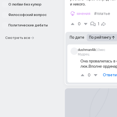
и никого.
О любви без купюр
мнения
#платье
Философский вопрос
0
1
Политические дебаты
По дате
По рейтингу
Смотреть все
dushman4ik
10мес
Мудрец
Она провалилась в 
люк.Вполне ордина
0
Ответи