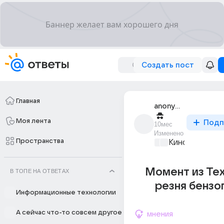
Создать пост
Главная
anonymous
Моя лента
Подп
10мес
Изменено
Пространства
Киномания
+1
Момент из Те
В ТОПЕ НА ОТВЕТАХ
резня бензо
Информационные технологии
А сейчас что-то совсем другое
мнения