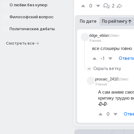
О любви без купюр
0
2
Философский вопрос
По дате
По рейтингу
Политические дебаты
ddge_eblan
10мес
Ученик
Смотреть все
все слэшеры говно
-1
Ответи
Скрыть ветку
prosaic_2410
10мес
Ученик
А сам аниме смотр
критику трудно в
🥀🥀
0
Отве