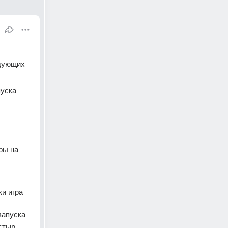
дующих 
уска 
ы на 
и игра 
запуска
стью 