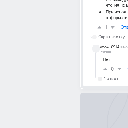
чтения не 
При исполь
отформатир
1
Отв
Скрыть ветку
woow_0914
10ме
Ученик
Нет
0
1 ответ