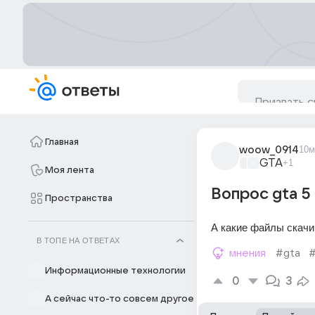
Главная
woow_0914
10м
GTA
+1
Моя лента
Вопрос gta 5
Пространства
А какие файлы скачив
В ТОПЕ НА ОТВЕТАХ
мнения
#gta
#
Информационные технологии
0
3
А сейчас что-то совсем другое