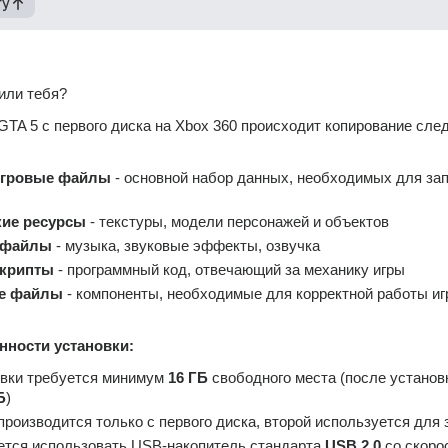
гу
или тебя?
GTA 5 с первого диска на Xbox 360 происходит копирование сле
игровые файлы
 - основной набор данных, необходимых для зап
ие ресурсы
 - текстуры, модели персонажей и объектов
 файлы
 - музыка, звуковые эффекты, озвучка
скрипты
 - программный код, отвечающий за механику игры
е файлы
 - компоненты, необходимые для корректной работы игр
нности установки:
вки требуется минимум 
16 ГБ
 свободного места (после установк
Б
)
производится только с первого диска, второй используется для 
тся использовать USB-накопитель стандарта 
USB 2.0
 со скоро