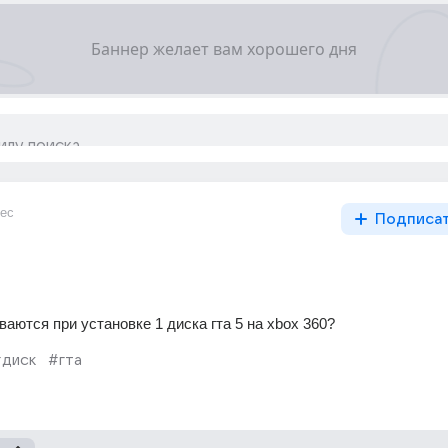
ес
Подписа
аются при установке 1 диска гта 5 на xbox 360? 
диск
#гта