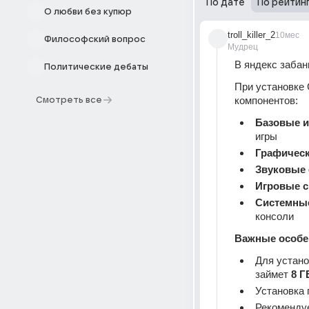
По дате
По рейтин
О любви без купюр
troll_killer_2
10мес
Философский вопрос
Мудрец
В яндекс забан
Политические дебаты
При установке 
компонентов:
Смотреть все
Базовые 
игры
Графическ
Звуковые
Игровые 
Системны
консоли
Важные особе
Для устано
займет 
8 Г
Установка 
Рекомендуе