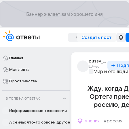
Создать пост
Главная
pussy__licker
Подп
10мес
Моя лента
Мир и его люди
Пространства
Жду, когда 
Ортега прие
В ТОПЕ НА ОТВЕТАХ
россию, де
Информационные технологии
мнения
#россия
А сейчас что-то совсем другое