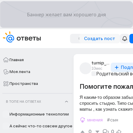
Создать пост
Главная
turnip_6855
Подп
10мес
Моя лента
Родительский 
Пространства
Помогите пожал
Я каким-то образом забыл
В ТОПЕ НА ОТВЕТАХ
спросить стыдно. Типо сын
маmы , как узнать скажит
Информационные технологии
мнения
#сын
А сейчас что-то совсем другое
0
0