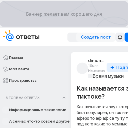
Создать пост
Главная
dimon_fadeev_19
10мес
Подп
Моя лента
Изменено
Время музыки
Пространства
Как называется 
тиктоке?
В ТОПЕ НА ОТВЕТАХ
Как называется звук котор
Информационные технологии
был популярен, он так нач
аферо то аф аф са ту ту т
А сейчас что-то совсем другое
под него какие то мемные