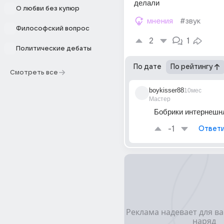
делали
О любви без купюр
мнения
#звук
Философский вопрос
2
1
Политические дебаты
По дате
По рейтингу
Смотреть все
boykisser88
10мес
Мастер
Бобрики интернешн
-1
Ответи