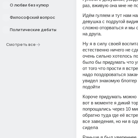
раз, вживую она мне не п
О любви без купюр
Идём гуляем и тут нам на
Философский вопрос
девушка с подругой видим
сложно оторваться и мы с
Политические дебаты
на друга. 
Ну я в силу своей воспита
Смотреть все
естественно ничего не сде
очень сильно хотелось по
было бы придумать что уг
от того что прости я встр
надо поздороваться закан
увидел знакомую блоггер
подойти
Короче придумать можно ч
вот в моменте я дикий тор
попрощались через 10 мин
обратно туда где её встр
все заведения, но ни в од
сидела
Раньше я был увереннее, 