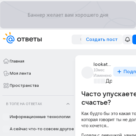
Создать пост
Главная
lookatyounow
10мес
Подп
Моя лента
Изменено
Дружба на в
Пространства
Часто упускает
счастье?
В ТОПЕ НА ОТВЕТАХ
Как будто бы это какая то
Информационные технологии
которая говорит ты не дол
что хочется..
А сейчас что-то совсем другое
Гуляли с девушкой, увиде