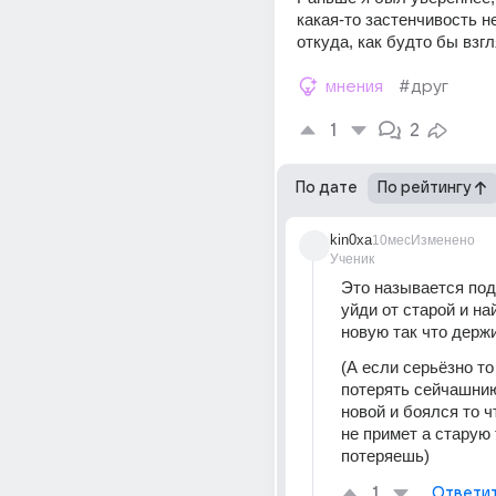
какая-то застенчивость н
откуда, как будто бы взг
мнения
#друг
1
2
По дате
По рейтингу
kin0xa
10мес
Изменено
Ученик
Это называется под
уйди от старой и най
новую так что держ
(А если серьёзно то
потерять сейчашнию 
новой и боялся то ч
не примет а старую 
потеряешь)
1
Ответи