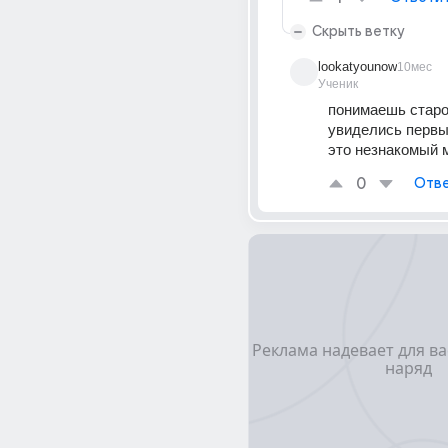
Скрыть ветку
lookatyounow
10мес
Ученик
понимаешь старой
увиделись первый
это незнакомый 
0
Отве