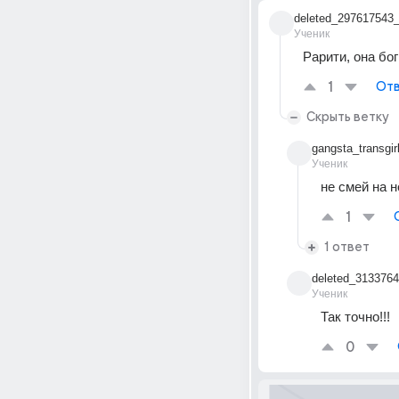
deleted_297617543
Ученик
Рарити, она бо
1
Отв
Скрыть ветку
gangsta_transgir
Ученик
не смей на н
1
1 ответ
deleted_313376
Ученик
Так точно!!!
0