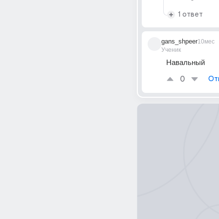
1 ответ
gans_shpeer
10мес
Ученик
Навальный 
0
От