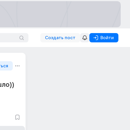
Создать пост
Войти
ться
шло))