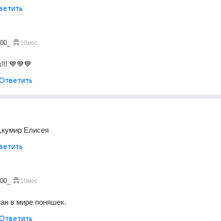
ветить
400_
10мес
!! 💙💙💙
Ответить
,кумир Елисея
ветить
400_
10мес
ган в мире поняшек.
Ответить