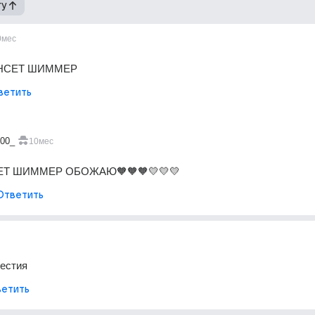
гу
0мес
НСЕТ ШИММЕР 
ветить
400_
10мес
НСЕТ ШИММЕР ОБОЖАЮ🧡🧡🧡💛💛💛
Ответить
естия
етить