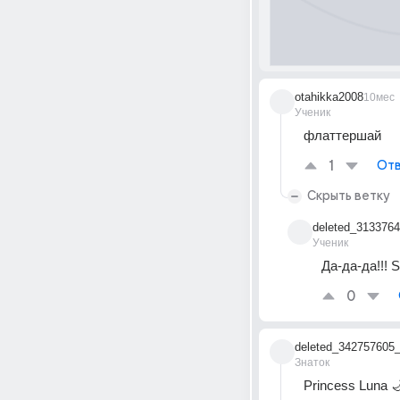
otahikka2008
10мес
Ученик
флаттершай
1
Отв
Скрыть ветку
deleted_313376
Ученик
Да-да-да!!! S
0
deleted_342757605
Знаток
Princess Luna 