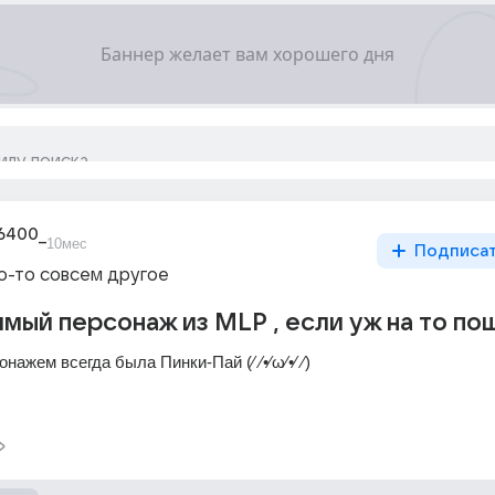
76400_
10мес
Подписа
то-то совсем другое
мый персонаж из MLP , если уж на то по
жем всегда была Пинки-Пай (⁄ ⁄•⁄ω⁄•⁄ ⁄)