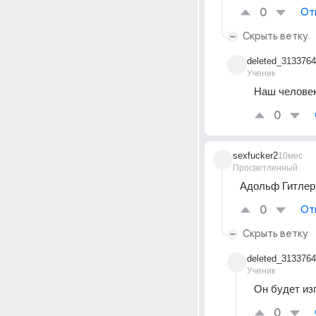
0
От
Скрыть ветку
deleted_313376
Ученик
Наш человек!
0
sexfucker2
10мес
Просветленный
Адольф Гитлер
0
От
Скрыть ветку
deleted_313376
Ученик
Он будет из
0