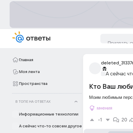
Главная
deleted_3133
Моя лента
А сейчас ч
Пространства
Кто Ваш люби
Моим любимым персона
В ТОПЕ НА ОТВЕТАХ
мнения
Информационные технологии
-1
20
А сейчас что-то совсем другое