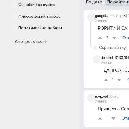
По дате
По рейтин
О любви без купюр
gangsta_transgirl8
1
Философский вопрос
Ученик
РЭРИТИ И СА
Политические дебаты
2
От
Смотреть все
Скрыть ветку
deleted_313376
Ученик
ДА!!!! СА
1
ruvizvat
10мес
Ученик
Принцесса Сел
1
Отв