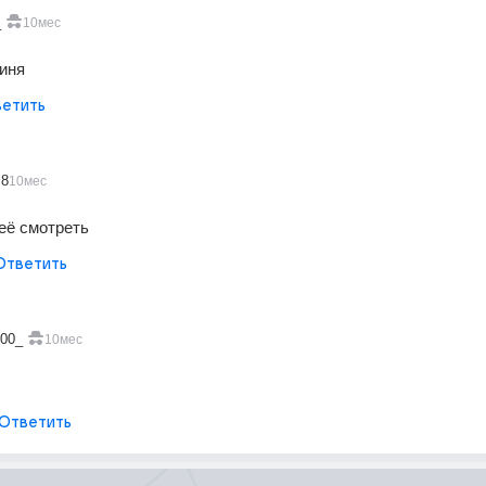
_
10мес
гиня
етить
l8
10мес
её смотреть 
Ответить
400_
10мес
Ответить