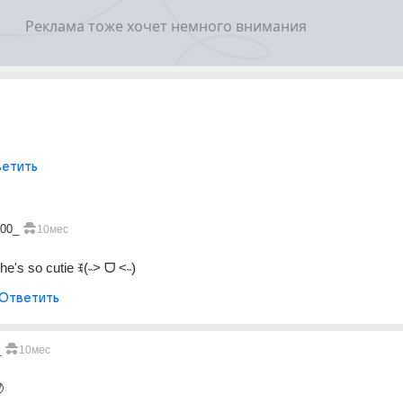
етить
400_
10мес
he's so cutie ꉂ(˵˃ ᗜ ˂˵)
Ответить
_
10мес
