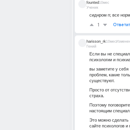
founted
10мес
Ученик
сиднром гг, все нор
1
Ответи
harisson_rk
10мес
Измене
Гений
Если вы не специали
психологии и психиа
вы заметите у себя 
проблем, какие толь
существуют.
Просто от отсутстви
страха.
Поэтому поговорите
настоящим специал
Это можно сделать 
сайте психологов и 