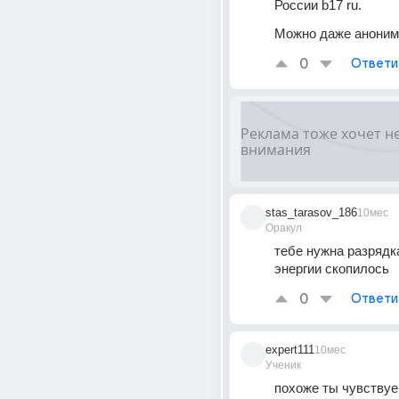
России b17 ru.
Можно даже аноним
0
Ответи
stas_tarasov_186
10мес
Оракул
тебе нужна разрядка
энергии скопилось
0
Ответи
expert111
10мес
Ученик
похоже ты чувствуе