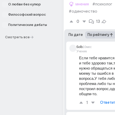
мнения
#психолог
О любви без купюр
#одиночество
Философский вопрос
0
13
Политические дебаты
По дате
По рейтингу
Смотреть все
6olb
10мес
Ученик
Если тебе нравится
и тебе здорово так,т
нужно обращаться к
моему ты ошибся в 
вопроса.У тебя либо
проблема либо ты н
построил вопрос,одн
общем-то.
1
Ответи