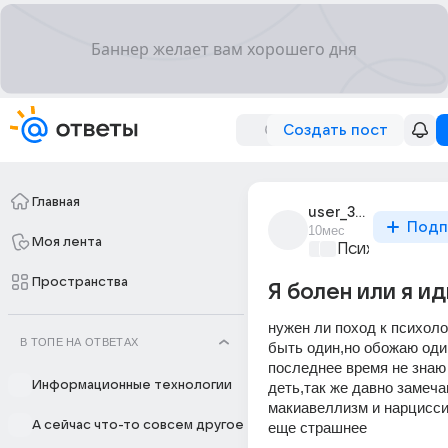
Создать пост
Главная
user_316711093
Подп
10мес
Моя лента
Психология и 
Пространства
Я болен или я и
нужен ли поход к психоло
В ТОПЕ НА ОТВЕТАХ
быть один,но обожаю один
последнее время не знаю 
Информационные технологии
деть,так же давно замеча
макиавеллизм и нарциссиз
А сейчас что-то совсем другое
еще страшнее