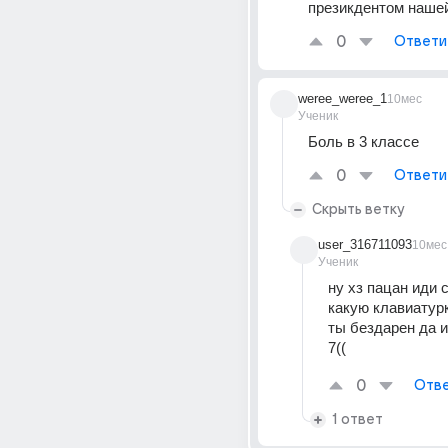
презикдентом наше
0
Ответи
weree_weree_1
10мес
Ученик
Боль в 3 классе
0
Ответи
Скрыть ветку
user_316711093
10мес
Ученик
ну хз пацан иди 
какую клавиатурку
ты бездарен да и
7((
0
Отве
1 ответ