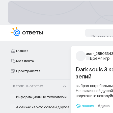
Главная
user_2850334
Время игр
Моя лента
Dark souls 3
Пространства
зелий
выбрал погребальным
В ТОПЕ НА ОТВЕТАХ
Неприкаянной душой?
подскажите пожалуйс
Информационные технологии
знания
#душа
А сейчас что-то совсем другое