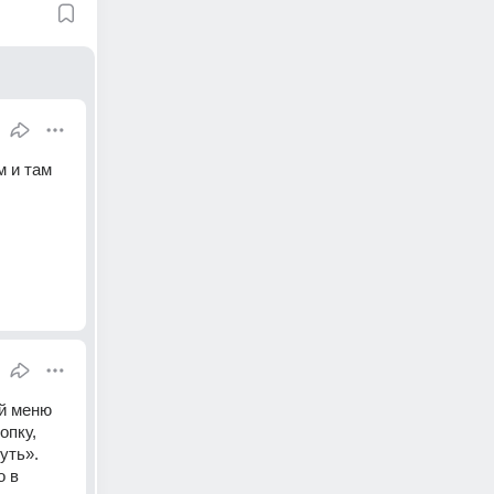
 и там 
й меню 
пку, 
ть». 
 в 