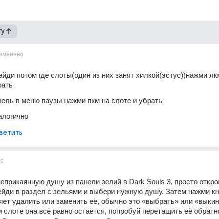
гу
зменено
айди потом где слоты(один из них занят хилкой(эстус))нажми лкм
рать
нель в меню паузы нажми пкм на слоте и убрать
алогично
ветить
с
еприкаянную душу из панели зелий в Dark Souls 3, просто откро
ейди в раздел с зельями и выбери нужную душу. Затем нажми кно
яет удалить или заменить её, обычно это «выбрать» или «выкину
 слоте она всё равно остаётся, попробуй перетащить её обратно