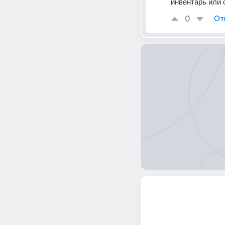
инвентарь или 
0
От