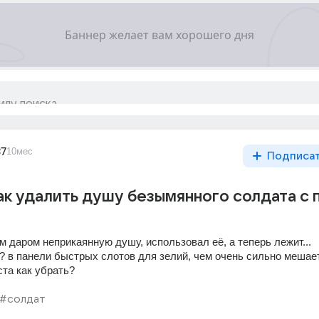
37
10мес
Подписа
 как удалить душу безымянного солдата с 
 даром неприкаянную душу, использовал её, а теперь лежит... 
 в панели быстрых слотов для зелий, чем очень сильно мешает,
та как убрать?
#солдат