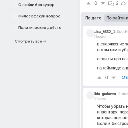
0
2
О любви без купюр
Философский вопрос
По дате
По рейтин
Политические дебаты
alex_6002_1
10мес
И
Профи
Смотреть все
в снаряжение з
потом пкм и уб
если ты про па
на геймпаде ан
0
От
lida_gudaeva_1
10ме
Ученик
Чтобы убрать н
инвентаря, пер
которая позвол
Если в быстром