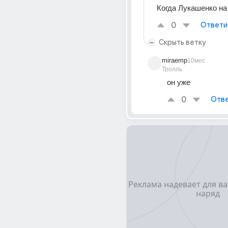
Когда Лукашенко на
0
Ответи
Скрыть ветку
miraemp
10мес
Тролль
он уже 
0
Отве