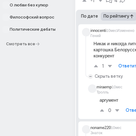
-1
4
О любви без купюр
По дате
По рейтингу
Философский вопрос
Политические дебаты
innocenti
10мес
Изменено
Гений
Никак и никогда лит
Смотреть все
картошка Белорусск
конкурент
1
Ответи
Скрыть ветку
miraemp
10мес
Тролль
аргумент 
0
Отве
noname220
10мес
Знаток