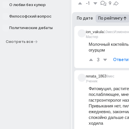
-1
9
О любви без купюр
Философский вопрос
По дате
По рейтингу
Политические дебаты
ion_vakula
10мес
Изменен
Мастер
Смотреть все
Молочный коктейль 
огурцом
3
Ответи
renata_1863
9мес
Ученик
Фитомуцил, растите
послабляющее, мне 
гастроэнтеролог наз
Привыкания нет, пил
ежедневно, закончил
спокойно дальше са
ходила