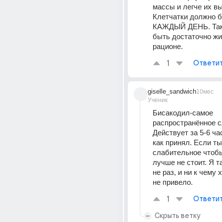
массы и легче их вы
Клетчатки должно б
КАЖДЫЙ ДЕНЬ. Так
быть достаточно жи
рационе.
1
Ответи
giselle_sandwich
10мес
Ученик
Бисакодил-самое 
распространённое с
Действует за 5-6 час
как принял. Если ты
слабительное чтобы
лучше не стоит. Я та
не раз, и ни к чему 
не привело. 
1
Ответи
Скрыть ветку