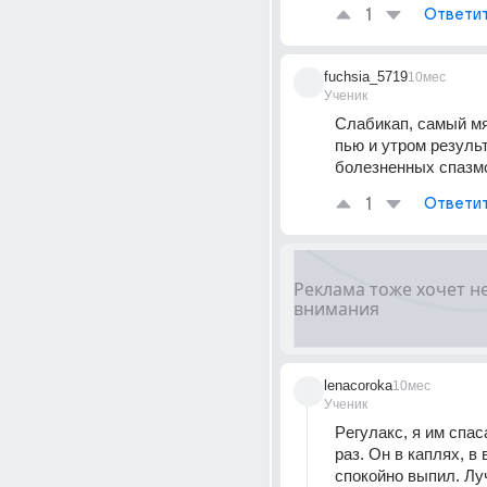
1
Ответи
fuchsia_5719
10мес
Ученик
Слабикап, самый мяг
пью и утром результа
болезненных спазм
1
Ответи
lenacoroka
10мес
Ученик
Рeгулaкc, я им спас
раз. Он в каплях, в 
спокойно выпил. Лу