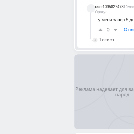
user1095827478
10мес
Оракул
у меня запор 5 д
0
Отве
1 ответ