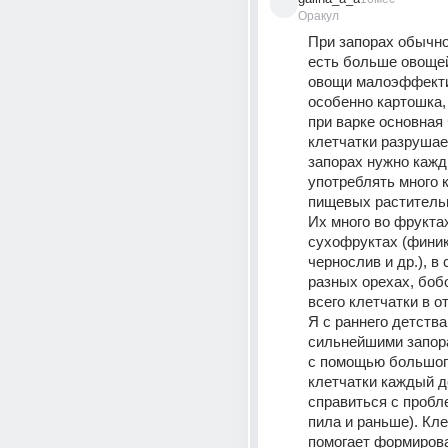
Оракул
При запорах обычно
есть больше овощей
овощи малоэффекти
особенно картошка, 
при варке основная 
клетчатки разрушает
запорах нужно кажд
употреблять много к
пищевых растительн
Их много во фруктах
сухофруктах (финики
чернослив и др.), в 
разных орехах, боб
всего клетчатки в от
Я с раннего детства
сильнейшими запора
с помощью большого
клетчатки каждый д
справиться с пробле
пила и раньше). Кле
помогает формирова