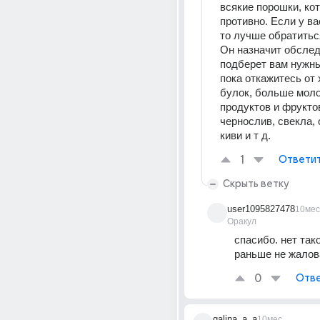
всякие порошки, кот
противно. Если у вас
то лучше обратиться
Он назначит обслед
подберет вам нужны
пока откажитесь от 
булок, больше моло
продуктов и фруктов
чернослив, свекла, 
киви и т д.
1
Ответи
Скрыть ветку
user1095827478
10мес
Оракул
спасибо. нет так
раньше не жалов
0
Отве
galina_a_a
10мес