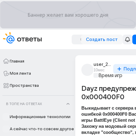
Создать пост
Главная
user_282494973
Подп
10мес
Моя лента
Время игр
Пространства
Dayz предупре
0x000400F0
В ТОПЕ НА ОТВЕТАХ
Выкидывает с сервера в
ошибкой 0x000400F0 Вас
Информационные технологии
игры BattlEye (Client not 
Захожу на модовый серв
А сейчас что-то совсем другое
вкладке "сообщество", х