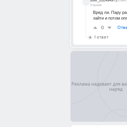
user_282494973
10мес
Ученик
Вряд ли. Пару ра
зайти и потом оп
0
Отве
1 ответ