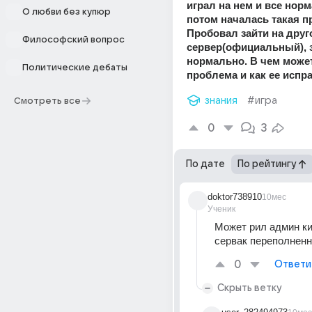
играл на нем и все норма
О любви без купюр
потом началась такая п
Пробовал зайти на друго
Философский вопрос
сервер(официальный), з
нормально. В чем может
Политические дебаты
проблема и как ее испр
знания
#игра
Смотреть все
0
3
По дате
По рейтингу
doktor738910
10мес
Ученик
Может рил админ ки
сервак переполненн
0
Ответи
Скрыть ветку