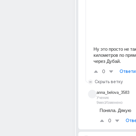
Ну это просто не так
километров по прямо
через Дубай.
0
Ответи
Скрыть ветку
anna_belova_3583
Ученик
9мес
Изменено
Поняла. Дякую
0
Отве