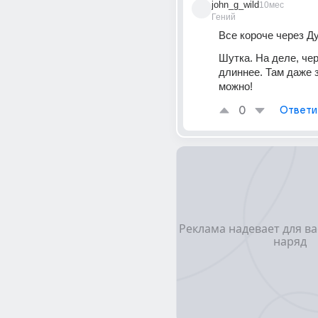
john_g_wild
10мес
Гений
Все короче через Д
Шутка. На деле, чере
длиннее. Там даже з
можно!
0
Ответи