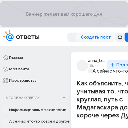
Создать пост
Главная
anna_belova_3583
Подп
10мес
Моя лента
А сейчас что-т
Пространства
Как объяснить, ч
учитывая то, чт
В ТОПЕ НА ОТВЕТАХ
круглая, путь с
Мадагаскара до
Информационные технологии
короче через Д
А сейчас что-то совсем другое