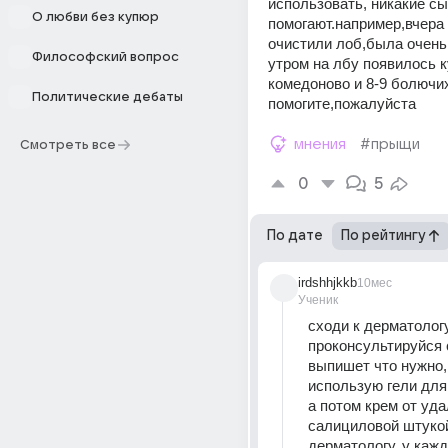
использовать, никакие сы
О любви без купюр
помогают.например,вчера 
очистили лоб,была очень 
Философский вопрос
утром на лбу появилось к
комедоново и 8-9 болючих
Политические дебаты
помогите,пожалуйста 
мнения
#прыщи
Смотреть все
0
5
По дате
По рейтингу
irdshhjkkb
10мес
Ученик
сходи к дерматологу
проконсультируйся с
выпишет что нужно, 
использую гели для 
а потом крем от уда
салициловой штукой
дерматологу, у каждо