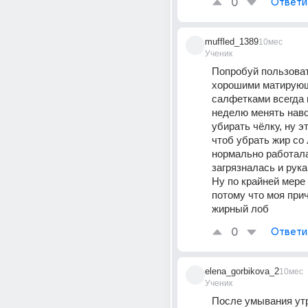
0
Ответи
muffled_1389
10мес
Ученик
Попробуй пользоват
хорошими матирующ
салфетками всегда и
неделю менять наво
убирать чёлку, ну эт
чтоб убрать жир со 
нормально работала 
загрязналась и рукам
Ну по крайней мере 
потому что моя прич
жирный лоб
0
Ответи
elena_gorbikova_2
10мес
Ученик
После умывания утр