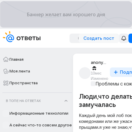
Создать пост
Главная
anonymous
Моя лента
Подп
10мес
Изменено
Пространства
Проблемы с ко
Люди,что делать
В ТОПЕ НА ОТВЕТАХ
замучалась
Информационные технологии
Каждый день мой лоб пок
комедонами или же ужасн
А сейчас что-то совсем другое
прыщами.я уже не знаю,чт