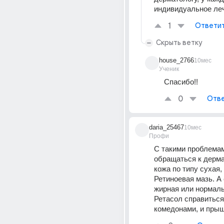
индивидуальное ле
1
Ответи
Скрыть ветку
house_2766
10мес
Ученик
Спасибо!! 
0
Отве
daria_25467
10мес
Профи
С такими проблемам
обращаться к дермат
кожа по типу сухая, 
Ретиноевая мазь. А 
жирная или нормальн
Ретасол справиться 
комедонами, и пры