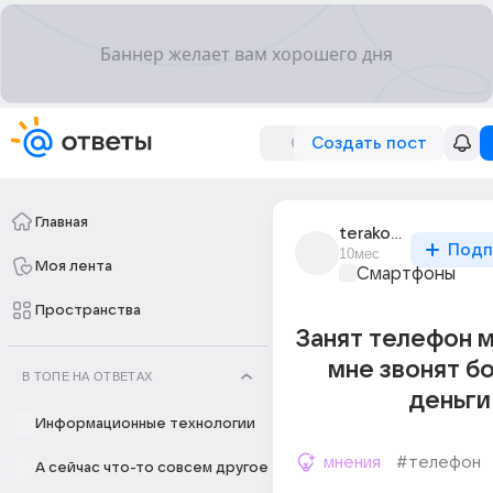
Создать пост
Главная
terakotyaaa
Подп
10мес
Моя лента
Смартфоны
Пространства
Занят телефон 
мне звонят б
В ТОПЕ НА ОТВЕТАХ
деньги
Информационные технологии
мнения
#телефон
А сейчас что-то совсем другое