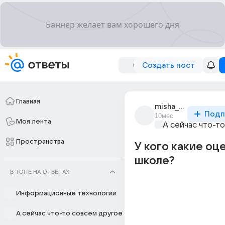
Создать пост
Главная
misha_bereznyak
Подп
10мес
Моя лента
А сейчас что-т
Пространства
У кого какие оц
школе?
В ТОПЕ НА ОТВЕТАХ
Информационные технологии
А сейчас что-то совсем другое