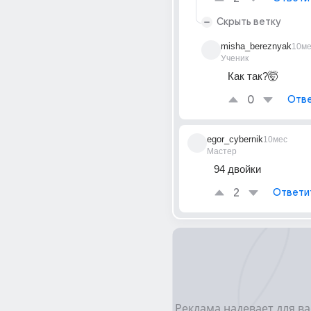
Скрыть ветку
misha_bereznyak
10ме
Ученик
Как так?🤯
0
Отве
egor_cybernik
10мес
Мастер
94 двойки
2
Ответи