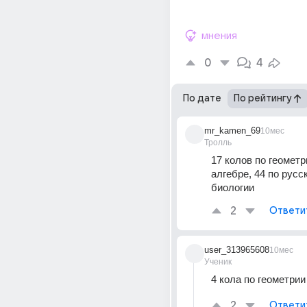
мнения
0
4
По дате
По рейтингу
mr_kamen_69
10мес
Тролль
17 колов по геометри
алгебре, 44 по русск
биологии 
2
Ответи
user_313965608
10мес
Ученик
4 кола по геометрии
2
Ответи