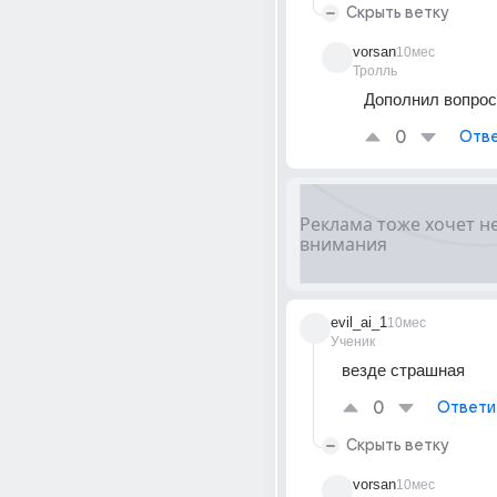
Скрыть ветку
vorsan
10мес
Тролль
Дополнил вопрос
0
Отве
evil_ai_1
10мес
Ученик
везде страшная
0
Ответи
Скрыть ветку
vorsan
10мес