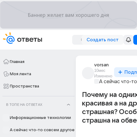
Создать пост
Главная
vorsan
10мес
Подп
Моя лента
Изменено
А сейчас что-т
Пространства
Почему на одни
красивая а на д
В ТОПЕ НА ОТВЕТАХ
страшная? Особ
Информационные технологии
страшна на обв
А сейчас что-то совсем другое