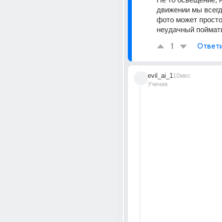
движении мы всегда
фото может просто
неудачный поймат
1
Ответ
evil_ai_1
10мес
Ученик