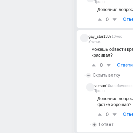
Тролль
Дополнил вопроc
0
Отве
gay_star1337
10мес
Ученик
можешь обвести кра
красивая?
0
Ответи
Скрыть ветку
vorsan
10мес
Изменен
Тролль
Дополнил вопрос.
фотке хорошая?
0
Отве
1 ответ