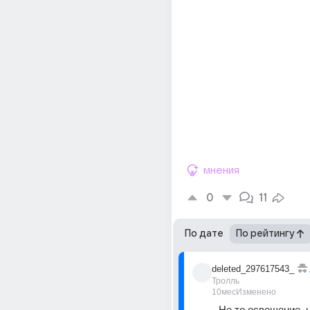
мнения
0
11
По дате
По рейтингу
deleted_297617543_
Тролль
10мес
Изменено
Не то освещение, не