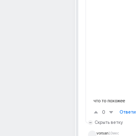
что то похожее
0
Ответи
Скрыть ветку
vorsan
10мес