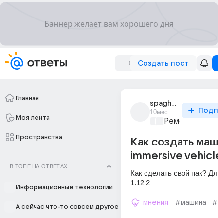
Создать пост
Главная
spaghetti_9720
Подп
10мес
Моя лента
Ремонт и обс
Пространства
Как создать маш
immersive vehicl
В ТОПЕ НА ОТВЕТАХ
Как сделать свой пак? Дл
1.12.2
Информационные технологии
мнения
#машина
#
А сейчас что-то совсем другое