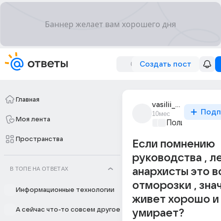
Создать пост
Главная
vasilii_pktrov_1
Подп
10мес
Моя лента
Политические
Пространства
Если помнению
руководства , л
В ТОПЕ НА ОТВЕТАХ
анархисты это в
отморозки , зна
Информационные технологии
живет хорошо и 
А сейчас что-то совсем другое
умирает?