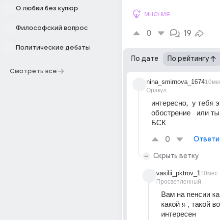
О любви без купюр
мнения
Философский вопрос
0
19
Политические дебаты
По дате
По рейтингу
Смотреть все
nina_smirnova_1674
10ме
Оракул
интересно,  у тебя э
обострение   или ты 
БСК
0
Ответи
Скрыть ветку
vasilii_pktrov_1
10мес
Просветленный
Вам на пенсии ка
какой я , такой в
интересен