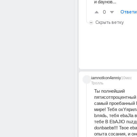
и daунов... 
0
Ответи
Скрыть ветку
iamnotkon4enniy
10мес
Тролль
Ты полнейший 
пятисотпроцентный 
самый проебанный
мире! Тебя охYярил
bляdь, тебя еbаJlа в
тебе В ЕbАJlО пuzди
dолbаеbв!!! Твое еbа
опыта сосания, и он