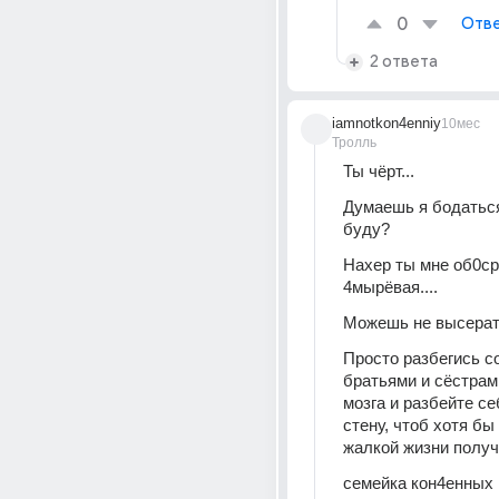
0
Отве
2 ответа
iamnotkon4enniy
10мес
Тролль
Ты чёрт...
Думаешь я бодаться
буду?
Нахер ты мне об0сра
4мырёвая....
Можешь не высерат
Просто разбегись со
братьями и сёстрами
мозга и разбейте се
стену, чтоб хотя бы 
жалкой жизни полу
семейка кон4енных 