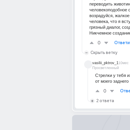
переводить животина
человекоподобное с
возрадуйся, жалкое
человека, что я всту
грязный диалог, соз
Никчемное создани
0
Ответи
Скрыть ветку
vasilii_pktrov_1
10мес
Просветленный
Стрелки у тебя из
от моего заднего
0
Отве
2 ответа