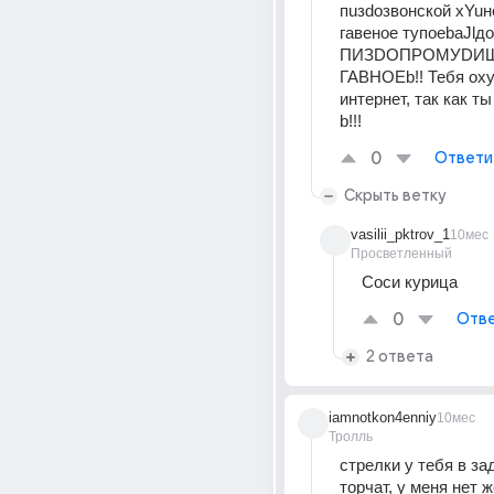
пuзdозвонской хYuней
гавеное тупоеbаJlдо
ПИЗDОПРОМУDИЩЕ!
ГАВНОЕb!! Тебя оху
интернет, так как ты
b!!!
0
Ответи
Скрыть ветку
vasilii_pktrov_1
10мес
Просветленный
Соси курица
0
Отве
2 ответа
iamnotkon4enniy
10мес
Тролль
стрелки у тебя в за
торчат, у меня нет ж