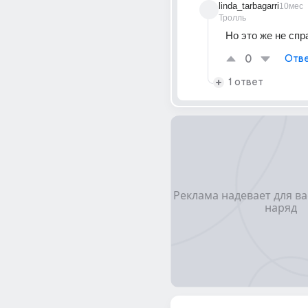
linda_tarbagarri
10мес
Тролль
Но это же не сп
0
Отве
1 ответ