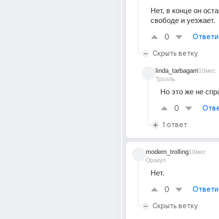
Нет, в конце он оста
свободе и уезжает. 
0
Ответи
Скрыть ветку
linda_tarbagarri
10мес
Тролль
Но это же не спр
0
Отве
1 ответ
modern_trolling
10мес
Оракул
Нет.
0
Ответи
Скрыть ветку