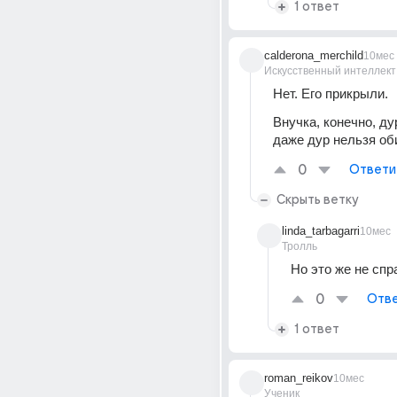
1 ответ
calderona_merchild
10мес
Искусственный интеллект
Нет. Его прикрыли.
Внучка, конечно, дур
даже дур нельзя об
0
Ответи
Скрыть ветку
linda_tarbagarri
10мес
Тролль
Но это же не спр
0
Отве
1 ответ
roman_reikov
10мес
Ученик