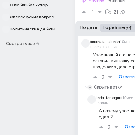
мнения
#фильм
О любви без купюр
-1
21
Философский вопрос
По дате
По рейтингу
Политические дебаты
bedovaia_alionka
10мес
Смотреть все
Просветленный
Участковый его не с
оставил винтовку се
продолжил дело стр
0
Ответи
Скрыть ветку
linda_tarbagarri
10мес
Тролль
А почему участко
сдал ?
0
Отве