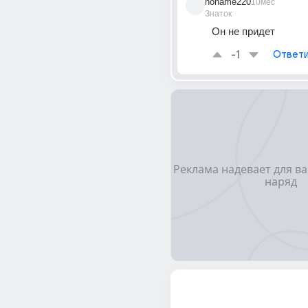
noname220
10мес
Знаток
Он не придет
-1
Ответи