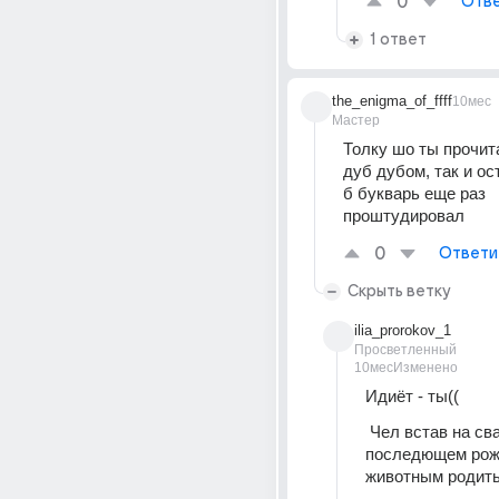
0
Отве
1 ответ
the_enigma_of_ffff
10мес
Мастер
Толку шо ты прочита
дуб дубом, так и ост
б букварь еще раз 
проштудировал
0
Ответи
Скрыть ветку
ilia_prorokov_1
Просветленный
10мес
Изменено
Идиёт - ты((
 Чел встав на сваю ступень . в 
последющем рож
животным родить