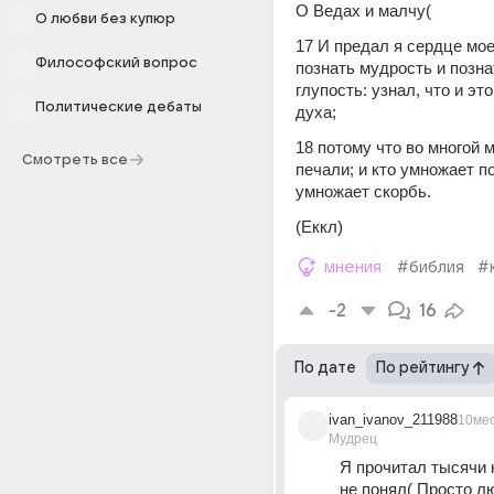
О Ведах и малчу(
О любви без купюр
17 И предал я сердце мое
Философский вопрос
познать мудрость и позна
глупость: узнал, что и это
Политические дебаты
духа;
18 потому что во многой м
Смотреть все
печали; и кто умножает по
умножает скорбь.
(Еккл)
мнения
#библия
#
-2
16
По дате
По рейтингу
ivan_ivanov_211988
10ме
Мудрец
Я прочитал тысячи кн
не понял( Просто лю