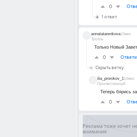
0
Отве
1 ответ
annatatarenkova
10мес
Тролль
Только Новый Заве
0
Ответи
Скрыть ветку
ilia_prorokov_1
10мес
Просветленный
Теперь бярись за
0
Отве