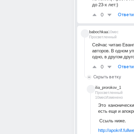
до 23-х лет:)
0
Ответи
babochkaa
10мес
Просветленный
Сейчас читаю Еванг
авторов. В одном уп
одно, в другом друг
0
Ответи
Скрыть ветку
ilia_prorokov_1
Просветленный
10мес
Изменено
Это  канонически
есть еще и апок
 Ссыль ниже.
http://apokrif.fullw