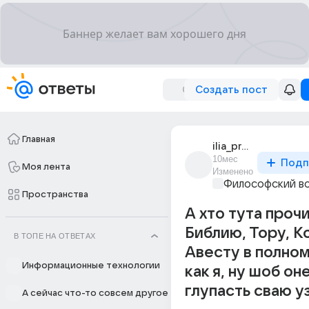
Создать пост
Главная
ilia_prorokov_1
10мес
Подп
Моя лента
Изменено
Философский в
Пространства
А хто тута проч
Библию, Тору, К
В ТОПЕ НА ОТВЕТАХ
Авесту в полно
Информационные технологии
как я, ну шоб он
глупасть сваю у
А сейчас что-то совсем другое