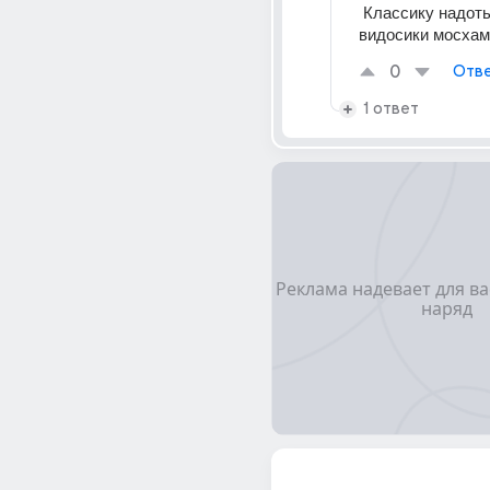
 Классику надоть читать , а не 
видосики мосхам
0
Отве
1 ответ