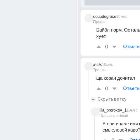
coupdegrace
10мес
Профи
Байбл норм. Остальн
хует.
0
Ответи
x69x
10мес
Тролль
ща коран дочитал 
0
Ответи
Скрыть ветку
ilia_prorokov_1
10мес
Просветленный
В оригинале или 
смысловой каво