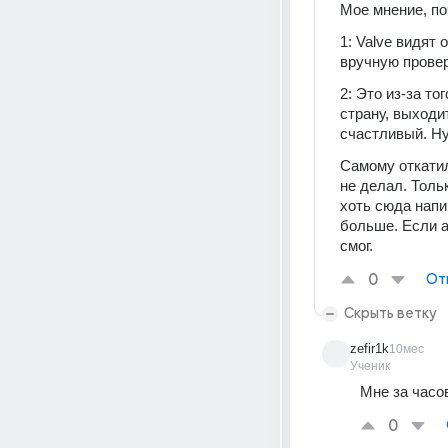
Мое мнение, по
1: Valve видят 
вручную провер
2: Это из-за то
страну, выходи
счастливый. Ну
Самому откатил
не делал. Тольк
хоть сюда напи
больше. Если а
смог.
0
От
Скрыть ветку
zefir1k
10мес
Ученик
Мне за часов
0