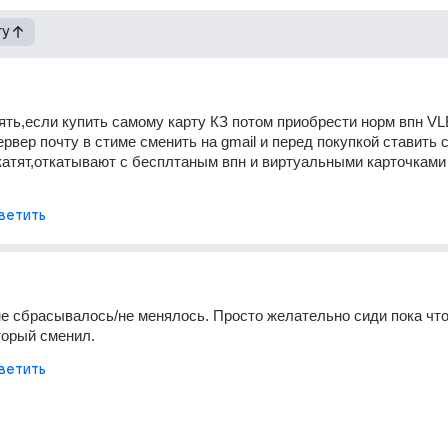
гу
тять,если купить самому карту КЗ потом приобрести норм впн VL
рвер почту в стиме сменить на gmail и перед покупкой ставить с
ткатят,откатывают с бесплтаным впн и виртуальными карточками к
ветить
не сбрасывалось/не менялось. Просто желательно сиди пока что 
торый сменил. 
ветить