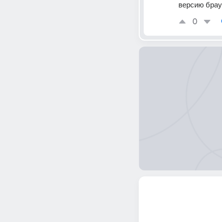
версию брауз
0