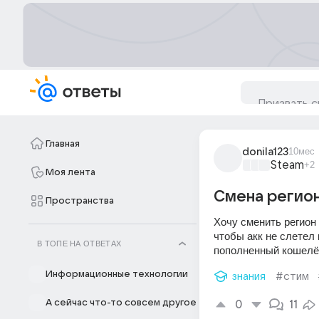
Главная
donila123
10мес
Steam
+2
Моя лента
Смена регио
Пространства
Хочу сменить регион 
чтобы акк не слетел 
В ТОПЕ НА ОТВЕТАХ
пополненный кошелёк 
Информационные технологии
знания
#стим
А сейчас что-то совсем другое
0
11