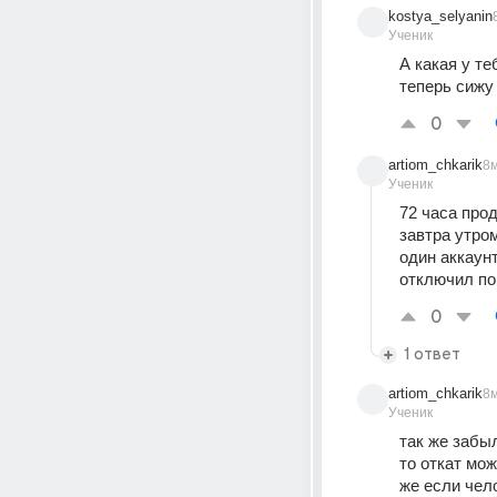
kostya_selyanin
Ученик
А какая у те
теперь сижу
0
artiom_chkarik
8
Ученик
72 часа прод
завтра утром
один аккаунт
отключил пок
0
1 ответ
artiom_chkarik
8
Ученик
так же забы
то откат мож
же если чело