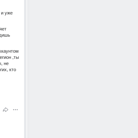
и уже 
яет 
дишь 
ккаунтом 
гион ,ты 
 не 
их, кто 