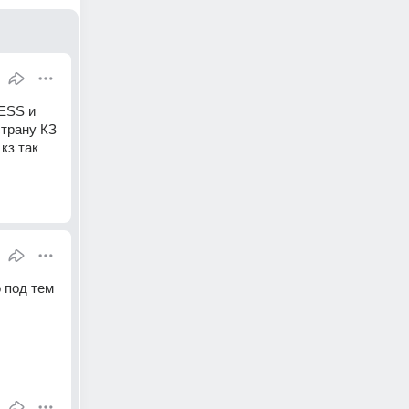
ESS и 
трану КЗ 
з так 
под тем 