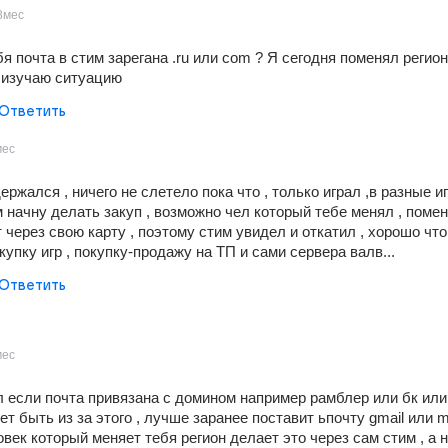
8мес
бя почта в стим зарегана .ru или com ? Я сегодня поменял регион 
 изучаю ситуацию
Ответить
мес
ержался , ничего не слетело пока что , только играл ,в разные иг
 начну делать закуп , возможно чел который тебе менял , помен
 через свою карту , поэтому стим увидел и откатил , хорошо что 
упку игр , покупку-продажу на ТП и сами сервера валв...
Ответить
мес
л если почта привязана с домином например рамблер или бк или 
ет быть из за этого , лучше заранее поставит ьпочту gmail или mai
век который меняет тебя регион делает это через сам стим , а н