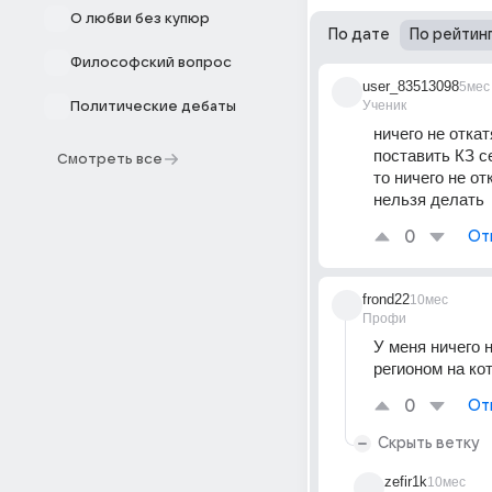
О любви без купюр
По дате
По рейтин
Философский вопрос
user_83513098
5мес
Ученик
Политические дебаты
ничего не отка
поставить КЗ се
Смотреть все
то ничего не о
нельзя делать
0
От
frond22
10мес
Профи
У меня ничего 
регионом на ко
0
От
Скрыть ветку
zefir1k
10мес