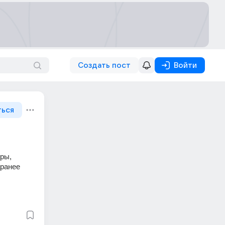
Создать пост
Войти
ться
ры, 
ранее 