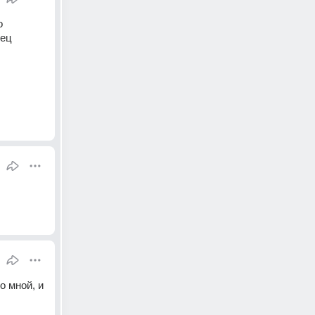
 
ец 
 мной, и 