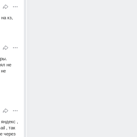
на кз, 
ры. 
ял не 
не 
яндекс , 
l , так 
е через 