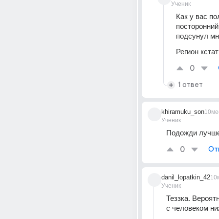
Ученик
Как у вас по
посторонний 
подсунул мн
Регион кста
0
1 ответ
khiramuku_son
10ме
Ученик
Подожди лучше 
0
От
danil_lopatkin_42
10
Ученик
Теззка. Вероятн
с человеком ни