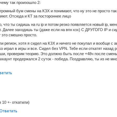
чему так произошло 2:
огромный бум смены на КЗХ и понимают, что ну это не просто так 
яют. Отсюда и КТ за постороннее лицо
го, что ты сидишь на ru ip и потом резко появляется новый ip, мен
т. Далее заходишь ты (даже если на впн кзх) С ДРУГОГО IP и си
 это смешно просто. 
и регион, хотя я сидел на КЗХ и ничего не покупал и вообще с а
о играл в игры и все. Сидел без VPN. Тебе если откатят назад ре
ши, проверим теорию. Это должно быть после +48ч после смены,
ккаунт продержался 2 суток - победа. Поздравляю, ты из не мног
ветить
 10 +- откатили)
Ответить