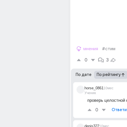
мнения
#стим
0
3
По дате
По рейтингу
horse_0861
10мес
Ученик
проверь целостной
0
Ответи
denis322
10мес