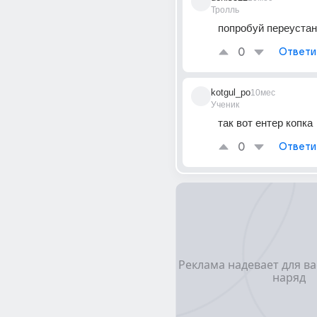
Тролль
попробуй переуста
0
Ответи
kotgul_po
10мес
Ученик
так вот ентер копка
0
Ответи