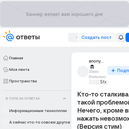
Создать пост
Главная
anonymous
Моя лента
Подп
10мес
Изменено
Пространства
Steam
+2
Кто-то сталкива
В ТОПЕ НА ОТВЕТАХ
такой проблемо
Нечего, кроме в
Информационные технологии
нажать невозмо
А сейчас что-то совсем другое
(Версия стим)