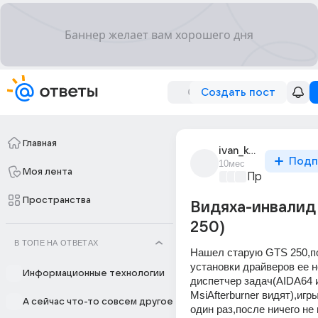
Создать пост
Главная
ivan_kozlov_4155
Подп
10мес
Моя лента
Просто уста
Пространства
Видяха-инвалид
250)
В ТОПЕ НА ОТВЕТАХ
Нашел старую GTS 250,по
установки драйверов ее н
Информационные технологии
диспетчер задач(AIDA64 и
MsiAfterburner видят),игр
А сейчас что-то совсем другое
один раз,после ничего не 