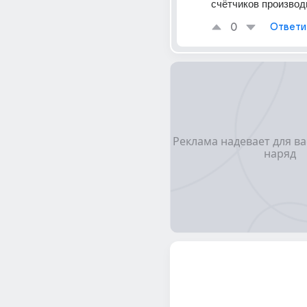
счётчиков производ
0
Ответи