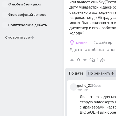
или выдает ошибку(Тести
О любви без купюр
Доту,Миндастри и даже ро
старенького охлаждения в
Философский вопрос
нагревается до 95 градусо
может быть связано что ее
Политические дебаты
диспетчер и игры работаю
колоду?
Смотреть все
мнения
#драйвер
#дота
#роблокс
#пе
0
1
По дате
По рейтингу
godric_22
10мес
Ученик
Диспетчер задач мо
старую видеокарту и
с драйверами, настр
BIOS/UEFI или сбоев