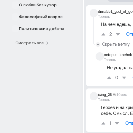
О любви без купюр
dima551_god_of_go
Тролль
Философский вопрос
На чем едешь, 
Политические дебаты
2
От
Смотреть все
Скрыть ветку
octopus_kachok
Тролль
Не угадал н
0
icing_3976
10мес
Тролль
Героев и на кры
себе. Смысл. Е
1
Отв