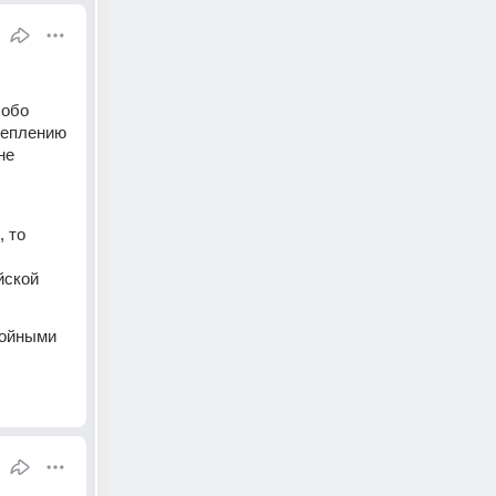
обо 
еплению 
е 
 то 
ской 
ойными 