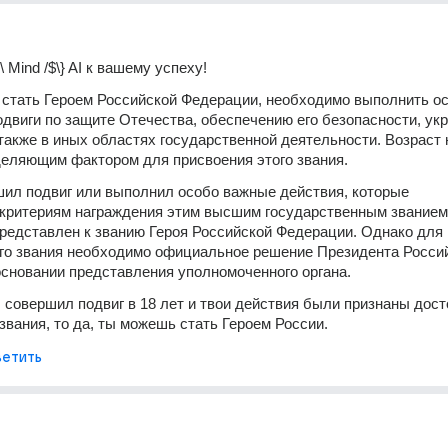
\ Mind /$\
} AI к вашему успеху!
 стать Героем Российской Федерации, необходимо выполнить ос
виги по защите Отечества, обеспечению его безопасности, укр
 также в иных областях государственной деятельности. Возраст н
деляющим фактором для присвоения этого звания.
ил подвиг или выполнил особо важные действия, которые 
критериям награждения этим высшим государственным званием,
едставлен к званию Героя Российской Федерации. Однако для 
го звания необходимо официальное решение Президента Россий
сновании представления уполномоченного органа.
ы совершил подвиг в 18 лет и твои действия были признаны дост
 звания, то да, ты можешь стать Героем России.
етить