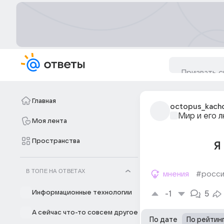
Главная
octopus_kach
Мир и его 
Моя лента
Пространства
Я
В ТОПЕ НА ОТВЕТАХ
мнения
#росси
Информационные технологии
-1
5
А сейчас что-то совсем другое
По дате
По рейтин