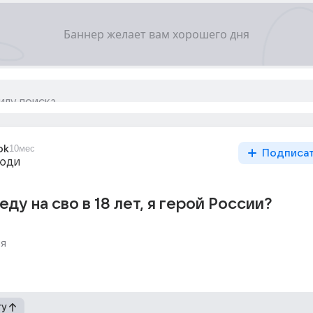
ok
10мес
Подписа
люди
 еду на сво в 18 лет, я герой России?
я
гу