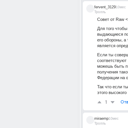
fervent_3129
10мес
Тролль
Совет от Raw <
Для того чтобы
выдающиеся под
его обороны, а
является опре
Если ты соверш
соответствуют 
можешь быть пр
получения тако
Федерации на о
Так что если т
этого высокого
1
Отв
miraemp
10мес
Тролль