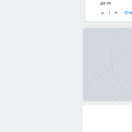
да не
1
Отв