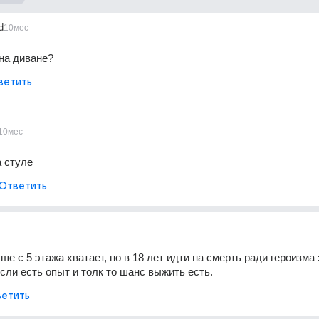
d
10мес
на диване?
ветить
10мес
а стуле
Ответить
ше с 5 этажа хватает, но в 18 лет идти на смерть ради героизма э
сли есть опыт и толк то шанс выжить есть. 
етить