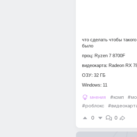
что сделать чтобы такого
было
проц: Ryzen 7 8700F
видеокарта: Radeon RX 7
ОЗУ: 32 ГБ
Windows: 11
мнения
#комп
#мо
#роблокс
#видеокарт
0
0