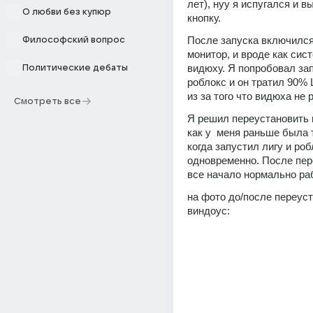
лет), нуу я испугался и в
О любви без купюр
кнопку. 
После запуска включился 
Философский вопрос
монитор, и вроде как сист
видюху. Я попробовал зап
Политические дебаты
роблокс и он тратил 90% 
из за того что видюха не 
Смотреть все
Я решил переустановить в
как у  меня раньше была 
когда запустил лигу и роб
одновременно. После пер
все начало нормально ра
на фото до/после переуст
виндоус: