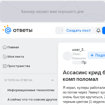
Создать пост
Главная
user_301139046
10мес
Подп
Моя лента
Изменено
Проблемы с 
Пространства
Ассасинс крид б
комп поломал
В ТОПЕ НА ОТВЕТАХ
Я играл, кулеры работали
Информационные технологии
но потом через 7минут ку
очень быстро крутиться, 2
А сейчас что-то совсем другое
черным цветом (1 неделя,