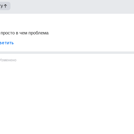
гу
и просто в чем проблема
ветить
Изменено