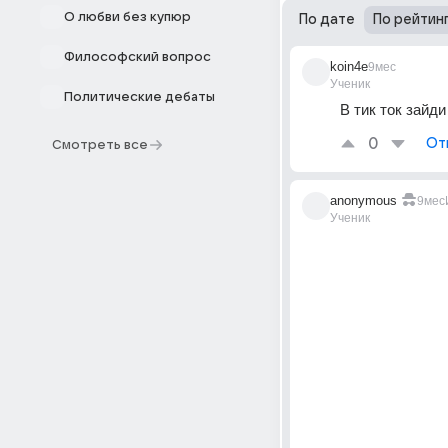
О любви без купюр
По дате
По рейтин
Философский вопрос
koin4e
9мес
Ученик
Политические дебаты
В тик ток зайд
0
От
Смотреть все
anonymous
9мес
Ученик