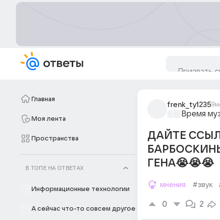
Главная
frenk_ty1235
9м
Время му
Моя лента
ДАЙТЕ ССЫЛК
Пространства
БАРБОСКИНЫ
ГЕНА😭😭😭
В ТОПЕ НА ОТВЕТАХ
мнения
#звук
Информационные технологии
0
2
А сейчас что-то совсем другое