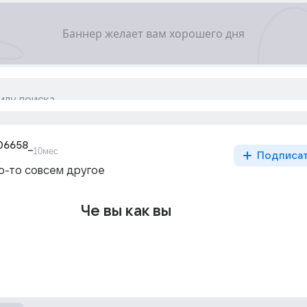
06658_
10мес
Подписа
то-то совсем другое
Че вы как вы