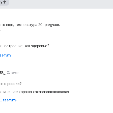
гу
ето еще, температура 20 градусов. 
.
к настроение, как здоровье? 
ветить
658_
10мес
не с россии?
о ниче, все хорошо хахаэаэаахахахахаэ
Ответить