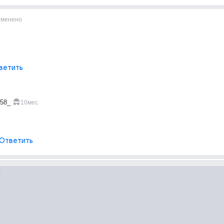
зменено
ветить
658_
10мес
Ответить