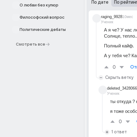
По дате
По рейтин
О любви без купюр
raging_9928
10мес
Философский вопрос
Ученик
А я че? У нас л
Политические дебаты
Солнце, тепло..
Смотреть все
Полный кайф. 
А у тебя че? Ка
0
От
Скрыть ветку
deleted_342806
Ученик
ты откуда ? 
я тоже особ
0
1 ответ