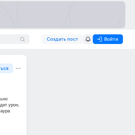
Создать пост
Войти
ться
ьно 
ит урон, 
аура 