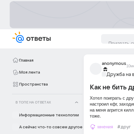
Главная
anonymous
10м
Моя лента
Дружба на 
Пространства
Как не бить д
Хотел поиграть с дру
В ТОПЕ НА ОТВЕТАХ
настроил кфг, заходи
на меня агрится килл
Информационные технологии
тоже.
мнения
#друг
А сейчас что-то совсем другое