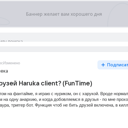
ес
Изменено
Подписа
века
рузей Haruka client? (FunTime)
гом на фантайме, я играю с нуриком, он с харукой. Вроде нормал
м на одну анархию, и когда добовляемся в друзья - по мне проход
аура, триггер бот. Функция чтоб не бить друзей включена, в килл