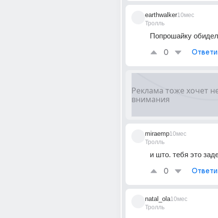
earthwalker
10мес
Тролль
Попрошайку обидел
0
Ответи
miraemp
10мес
Тролль
и што. тебя это зад
0
Ответи
natal_ola
10мес
Тролль