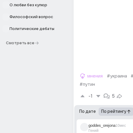
О любви без купюр
Философский вопрос
Политические дебаты
Смотреть все
мнения
#украина
#путин
-1
5
По дате
По рейтингу
goddes_orejona
10мес
Гений