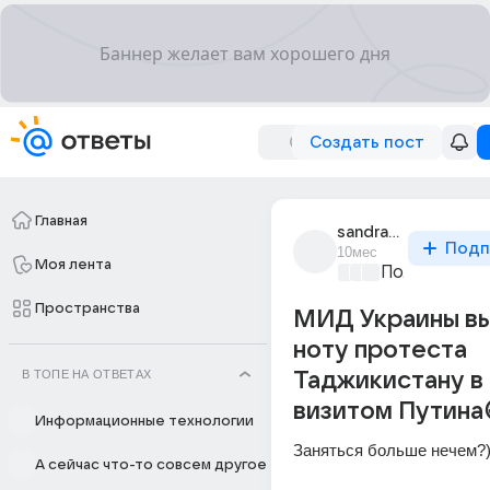
Создать пост
Главная
sandra_felicia
Подп
10мес
Моя лента
Политически
Пространства
МИД Украины в
ноту протеста
В ТОПЕ НА ОТВЕТАХ
Таджикистану в 
визитом Путина
Информационные технологии
Заняться больше нечем?)
А сейчас что-то совсем другое