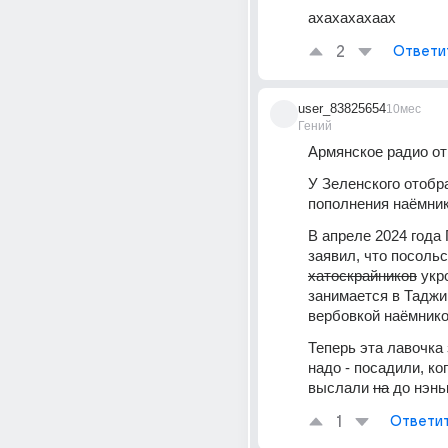
ахахахахаах
2
Ответи
user_83825654
10мес
Гений
Армянское радио от
У Зеленского отобра
пополнения наёмник
В апреле 2024 года
хатоскрайников
 укр
занимается в Таджи
вербовкой наёмнико
Теперь эта лавочка з
надо - посадили, ког
выслали 
на
 до нэнь
1
Ответи