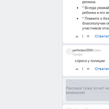
региона.
* Всегда уважай
ребенка и его ж
* Помните о без
благополучии о
участников отн
1
Ответи
perforator2004
10мес
Профи
спроси у полиции
1
Ответи