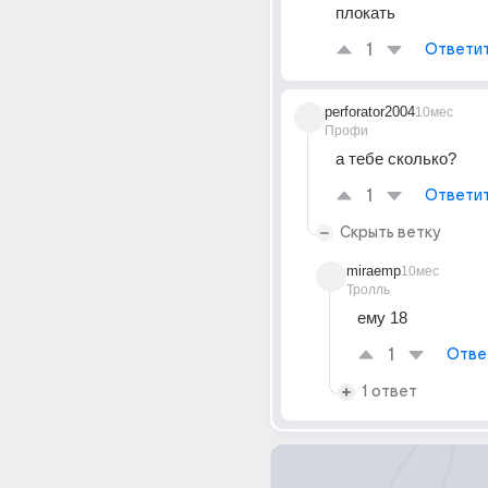
плокать
1
Ответи
perforator2004
10мес
Профи
а тебе сколько?
1
Ответи
Скрыть ветку
miraemp
10мес
Тролль
ему 18
1
Отве
1 ответ