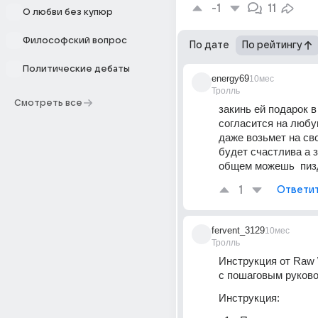
-1
11
О любви без купюр
Философский вопрос
По дате
По рейтингу
Политические дебаты
energy69
10мес
Тролль
Смотреть все
закинь ей подарок в 
согласится на любу
даже возьмет на сво
будет счастлива а з
общем можешь  пиз
1
Ответи
fervent_3129
10мес
Тролль
Инструкция от Raw \.
с пошаговым руков
Инструкция: