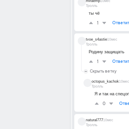
miraemp
10мес
Тролль
ты чё 
1
Ответи
tvoe_s4astie
10мес
Тролль
Родину защищать
1
Ответи
Скрыть ветку
octopus_kachok
10мес
Тролль
Я и так на спецо
0
Отве
natural777
10мес
Тролль