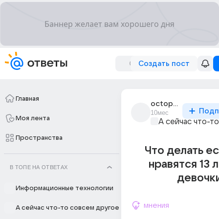
Создать пост
Главная
octopus_kachok
Подп
10мес
Моя лента
А сейчас что-т
Пространства
Что делать е
нравятся 13 
В ТОПЕ НА ОТВЕТАХ
девочк
Информационные технологии
мнения
А сейчас что-то совсем другое