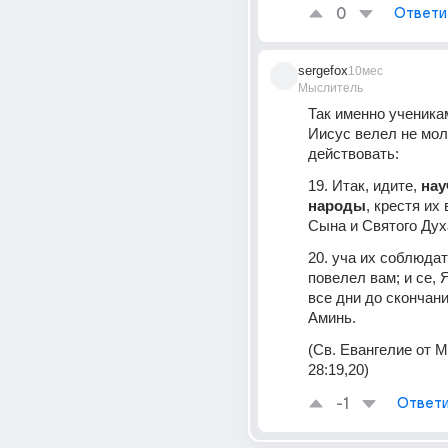
0
Ответи
sergefox
10мес
Мыслитель
Так именно ученика
Иисус велел не молча
действовать:
19. Итак, идите, 
нау
народы
, крестя их 
Сына и Святого Дух
20. уча их соблюдать
повелел вам; и се, Я
все дни до скончания
Аминь.
(Св. Евангелие от М
28:19,20)
-1
Ответи