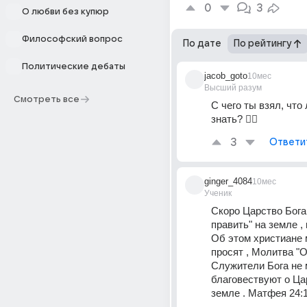
0
3
О любви без купюр
Философский вопрос
По дате
По рейтингу
Политические дебаты
jacob_goto
10мес
Высший разум
Смотреть все
С чего ты взял, что 
знать? 😮‍💨
3
Ответи
ginger_4084
10мес
Ученик
Скоро Царство Бога 
править" на земле , к
Об этом христиане 
просят , Молитва "О
Служители Бога не м
благовествуют о Цар
земле . Матфея 24:1