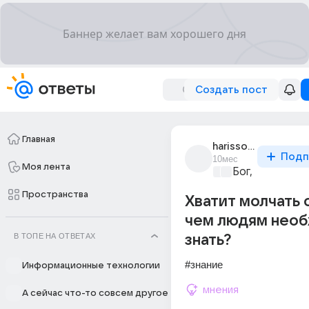
Создать пост
Главная
harisson_rk
Подп
10мес
Моя лента
Бог, вера, рел
Пространства
Хватит молчать о
чем людям нео
В ТОПЕ НА ОТВЕТАХ
знать?
#знание
Информационные технологии
мнения
А сейчас что-то совсем другое