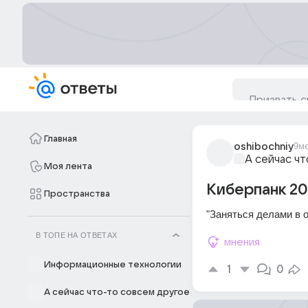
Главная
oshibochniy
9м
А сейчас ч
Моя лента
Киберпанк 20
Пространства
"Заняться делами в о
В ТОПЕ НА ОТВЕТАХ
мнения
Информационные технологии
1
0
А сейчас что-то совсем другое