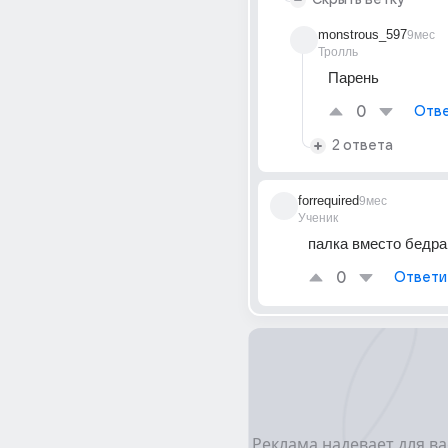
monstrous_597
9мес
Тролль
Парень 
0
Отве
2 ответа
forrequired
9мес
Ученик
палка вместо бедра
0
Ответи