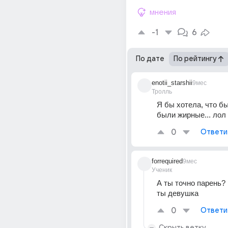
мнения
-1
6
По дате
По рейтингу
enotii_starshii
9мес
Тролль
Я бы хотела, что бы
были жирные... лол
0
Ответи
forrequired
9мес
Ученик
А ты точно парень? 
ты девушка
0
Ответи
Скрыть ветку