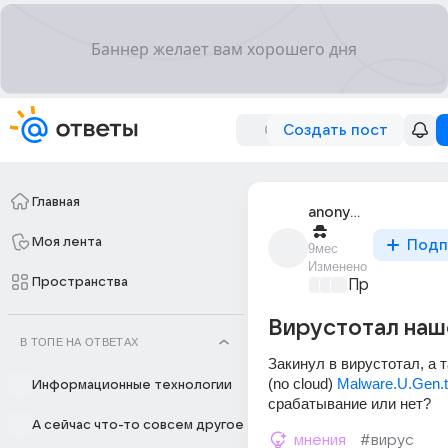
Создать пост
Главная
anonymous
Моя лента
Подп
9мес
Изменено
Пространства
Проблемы с 
Вирустотал наш
В ТОПЕ НА ОТВЕТАХ
Закинул в вирустотал, а та
(no cloud) 
Malware.U.Gen.t
Информационные технологии
срабатывание или нет? 
А сейчас что-то совсем другое
мнения
#вирус