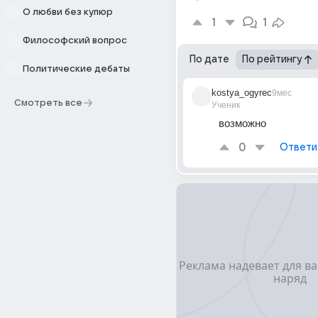
О любви без купюр
1
1
Философский вопрос
По дате
По рейтингу
Политические дебаты
kostya_ogyrec
9мес
Смотреть все
Ученик
возможно
0
Ответи