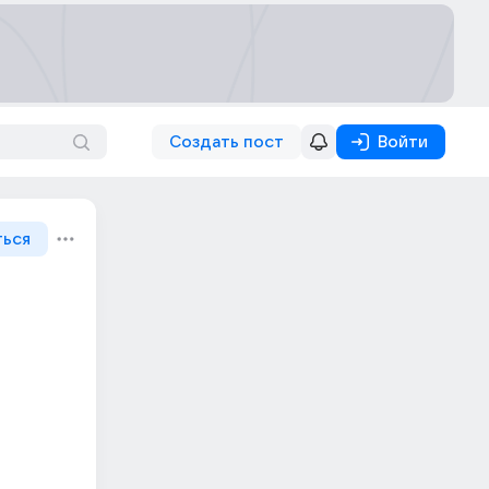
Создать пост
Войти
ться