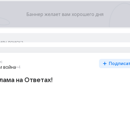
ес
Подписа
и война
+4
лама на Ответах!