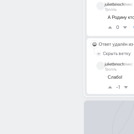
julietbinoch
9мес
Тролль
А Родину кт
0
Ответ удалён
из
Скрыть ветку
julietbinoch
9мес
Тролль
Слабо!
-1