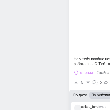
Но у тебя вообще нет
работает, а Ю-Тюб т
мнения
#война
5
6
По дате
По рейтин
ubiitsa_furrei
9мес