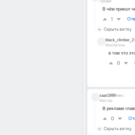
Профи
В чём прикол ч
1
Отв
Скрыть ветку
black_climber_2
Мыслитель
в том что эт
0
saar1999
9мес
Мастер
В рекламе главн
0
От
Скрыть ветку