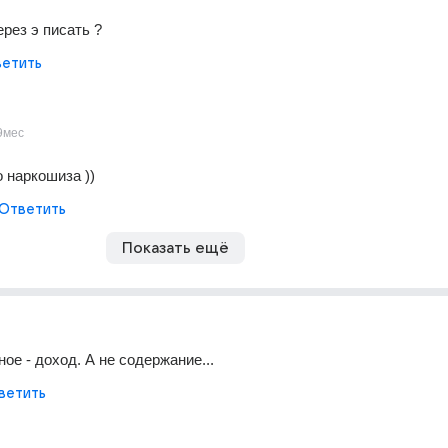
ерез э писать ?
етить
9мес
о наркошиза ))
Ответить
Показать ещё
ое - доход. А не содержание...
ветить